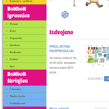
Papirnica / pokloni
BoMboN
igraonica
Pjesme
Izdvojeno
Priče
Zagonetke
Igrokazi
PROLJETNA
RASPRODAJA!
Radionice
Svi naslovi sniženi! *do
Zadaci
20.05.2026. besplatna
Igre
dostava putem BOX
BoMboN
NOW...
22.04.2026. |
vi
škrinjica
Čitaonica
Mudre izreke
Zanimljivosti
Moja obitelj