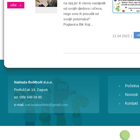
na njoj jer ih nismo naslijedili
više
od svojih djedova i očeva,
nego smo ih posudili od
svojih potomaka!''
Poglavica Bik Koji...
vi
21.04.2023. |
Naklada BoMboN d.o.o.
Početna
Podfuščak 14, Zagreb
Novosti
tel: 099/ 646 04 85
Kontakt
e-mail:
nakladabombon@gmail.com