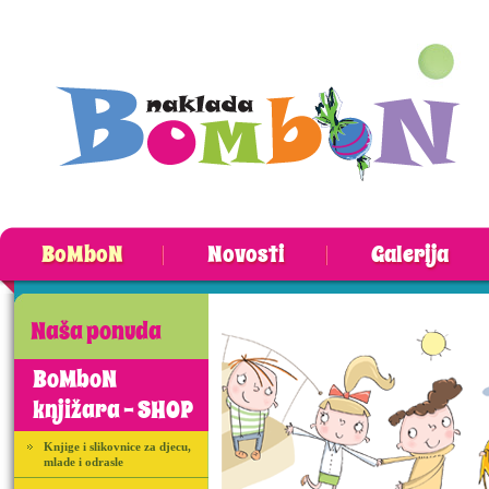
BoMboN
Novosti
Galerija
Naša ponuda
BoMboN
knjižara - SHOP
Knjige i slikovnice za djecu,
mlade i odrasle