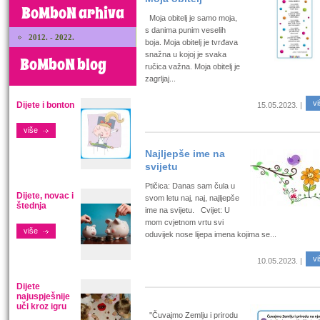
BoMboN arhiva
Moja obitelj je samo moja,
s danima punim veselih
2012. - 2022.
boja. Moja obitelj je tvrđava
snažna u kojoj je svaka
BoMboN blog
ručica važna. Moja obitelj je
zagrljaj...
vi
Dijete i bonton
15.05.2023. |
više
Najljepše ime na
svijetu
Ptičica: Danas sam čula u
Dijete, novac i
svom letu naj, naj, najljepše
štednja
ime na svijetu. Cvijet: U
mom cvjetnom vrtu svi
više
oduvijek nose lijepa imena kojima se...
vi
10.05.2023. |
Dijete
najuspješnije
uči kroz igru
''Čuvajmo Zemlju i prirodu