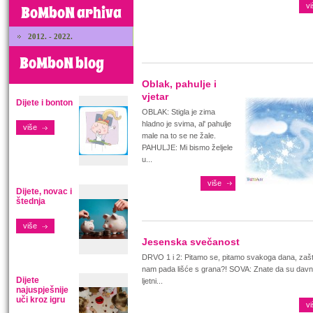
vi
BoMboN arhiva
2012. - 2022.
BoMboN blog
Oblak, pahulje i
vjetar
Dijete i bonton
OBLAK: Stigla je zima
hladno je svima, al' pahulje
više
male na to se ne žale.
PAHULJE: Mi bismo željele
u...
više
Dijete, novac i
štednja
više
Jesenska svečanost
DRVO 1 i 2: Pitamo se, pitamo svakoga dana, zaš
nam pada lišće s grana?! SOVA: Znate da su dav
Dijete
ljetni...
najuspješnije
uči kroz igru
vi