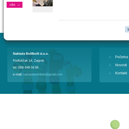
više
1
Naklada BoMboN d.o.o.
Početna
Podfuščak 14, Zagreb
Novosti
tel: 099/ 646 04 85
Kontakt
e-mail:
nakladabombon@gmail.com