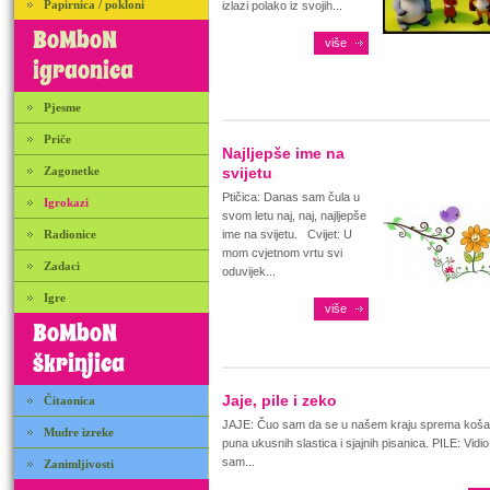
Papirnica / pokloni
izlazi polako iz svojih...
BoMboN
više
igraonica
Pjesme
Priče
Najljepše ime na
Zagonetke
svijetu
Ptičica: Danas sam čula u
Igrokazi
svom letu naj, naj, najljepše
Radionice
ime na svijetu. Cvijet: U
mom cvjetnom vrtu svi
Zadaci
oduvijek...
Igre
više
BoMboN
škrinjica
Jaje, pile i zeko
Čitaonica
JAJE: Čuo sam da se u našem kraju sprema koša
Mudre izreke
puna ukusnih slastica i sjajnih pisanica. PILE: Vidio
sam...
Zanimljivosti