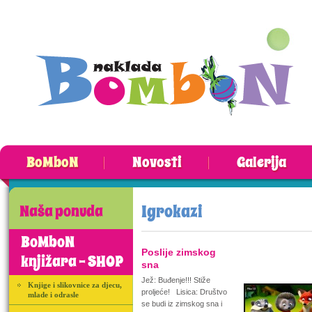
BoMboN
Novosti
Galerija
Igrokazi
Naša ponuda
BoMboN
Poslije zimskog
knjižara - SHOP
sna
Jež: Buđenje!!! Stiže
Knjige i slikovnice za djecu,
proljeće! Lisica: Društvo
mlade i odrasle
se budi iz zimskog sna i