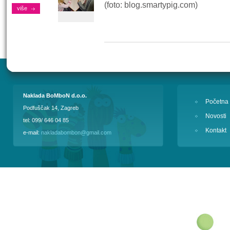
(foto: blog.smartypig.com)
više
Naklada BoMboN d.o.o.
Početna
Podfuščak 14, Zagreb
Novosti
tel: 099/ 646 04 85
Kontakt
e-mail:
nakladabombon@gmail.com