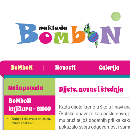
BoMboN
Novosti
Galerija
Naša ponuda
Dijete, novac i štednja
BoMboN
Kada dijete krene u školu i navikn
knjižara - SHOP
školske obaveze kao nešto novo,
Knjige i slikovnice za djecu,
mu pružite još dodatnih prilika kak
mlade i odrasle
pokazalo svoju odgovornost i samo