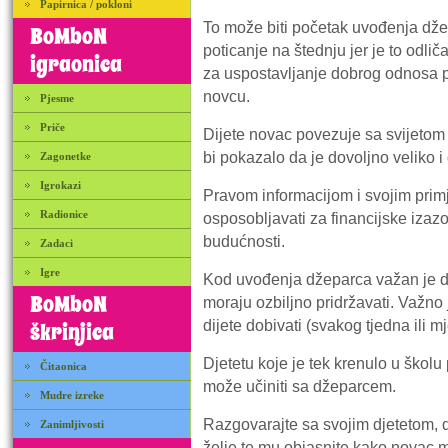
Papirnica / pokloni
To može biti početak uvođenja dže
BoMboN
poticanje na štednju jer je to odlič
igraonica
za uspostavljanje dobrog odnosa
novcu.
Pjesme
Priče
Dijete novac povezuje sa svijetom 
bi pokazalo da je dovoljno veliko 
Zagonetke
Igrokazi
Pravom informacijom i svojim prim
Radionice
osposobljavati za financijske izaz
budućnosti.
Zadaci
Igre
Kod uvođenja džeparca važan je do
BoMboN
moraju ozbiljno pridržavati. Važno 
dijete dobivati (svakog tjedna ili m
škrinjica
Djetetu koje je tek krenulo u školu 
Čitaonica
može učiniti sa džeparcem.
Mudre izreke
Razgovarajte sa svojim djetetom, d
Zanimljivosti
želje te mu objasnite kako novac m