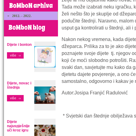
BoMboN arhiva
Tada može izabrati neku igračku, kn
želi nešto što je skuplje od džeparc
2012. - 2022.
podučite štednji. Naravno, malom d
BoMboN blog
usput ga kontrolirati u štednji, ali
Nakon nekog vremena, kada dijete
Dijete i bonton
džeparca. Prilika za to je ako dije
poznajete svoje dijete tj. njegov
više
koji će moći slobodno potrošiti. R
svaki dan, savjetujte mu kako da g
djetetu dajete povjerenje, a ono ć
samostalno, odgovorno i kakav je
Dijete, novac i
štednja
Autor:Josipa Franjić Radulović
više
* Svjetski dan štednje obilježava s
Dijete
najuspješnije
uči kroz igru