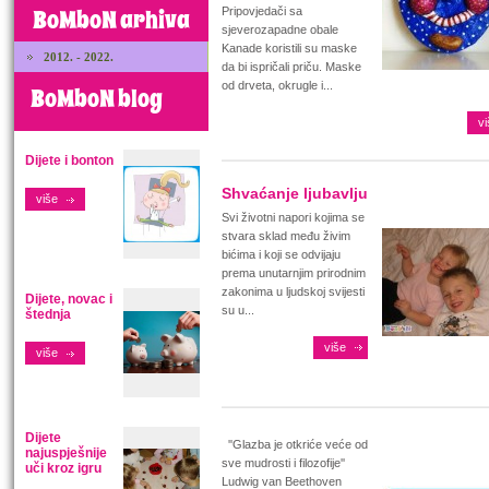
BoMboN arhiva
Pripovjedači sa
sjeverozapadne obale
Kanade koristili su maske
2012. - 2022.
da bi ispričali priču. Maske
od drveta, okrugle i...
BoMboN blog
vi
Dijete i bonton
Shvaćanje ljubavlju
više
Svi životni napori kojima se
stvara sklad među živim
bićima i koji se odvijaju
prema unutarnjim prirodnim
zakonima u ljudskoj svijesti
Dijete, novac i
su u...
štednja
više
više
Dijete
''Glazba je otkriće veće od
najuspješnije
sve mudrosti i filozofije''
uči kroz igru
Ludwig van Beethoven