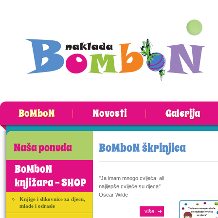
BoMboN
Novosti
Galerija
BoMboN škrinjica
Naša ponuda
BoMboN
"Ja imam mnogo cvijeća, ali
knjižara - SHOP
najljepše cvijeće su djeca"
Oscar Wilde
Knjige i slikovnice za djecu,
mlade i odrasle
više