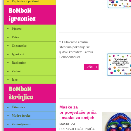
Papirnica / pokloni
BoMboN
igraonica
Pjesme
Priče
''U sitnicama i malim
Zagonetke
stvarima pokazuje se
ljudski karakter'' Arthur
Igrokazi
Schopenhauer
Radionice
više
Zadaci
Igre
BoMboN
škrinjica
Maske za
Čitaonica
pripovjedače priča
Mudre izreke
i maske za smijeh
Zanimljivosti
MASKE ZA
PRIPOVJEDAČE PRIČA