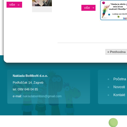
više
više
« Prethodna
Naklada BoMboN d.o.o.
Početna
Podfuščak 14, Zagreb
Novosti
tel: 099/ 646 04 85
Kontakt
e-mail:
nakladabombon@gmail.com