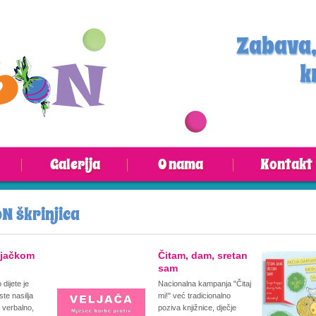
Zabava,
k
Galerija
O nama
Kontakt
N škrinjica
njačkom
Čitam, dam, sretan
sam
dijete je
Nacionalna kampanja "Čitaj
te nasilja
mi!" već tradicionalno
i verbalno,
poziva knjižnice, dječje