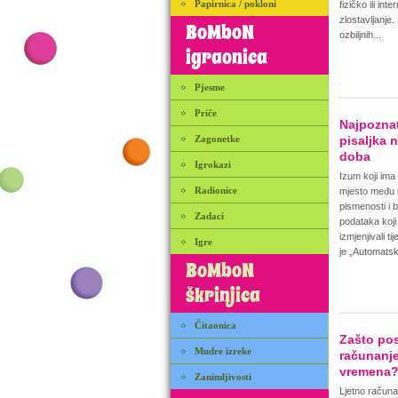
Papirnica / pokloni
fizičko ili int
zlostavljanje.
BoMboN
ozbiljnih...
igraonica
Pjesme
Priče
Najpoznat
Zagonetke
pisaljka 
doba
Igrokazi
Izum koji ima
Radionice
mjesto među 
pismenosti i b
Zadaci
podataka koji
izmjenjivali ti
Igre
je „Automatsk
BoMboN
škrinjica
Čitaonica
Zašto pos
Mudre izreke
računanj
vremena
Zanimljivosti
Ljetno račun