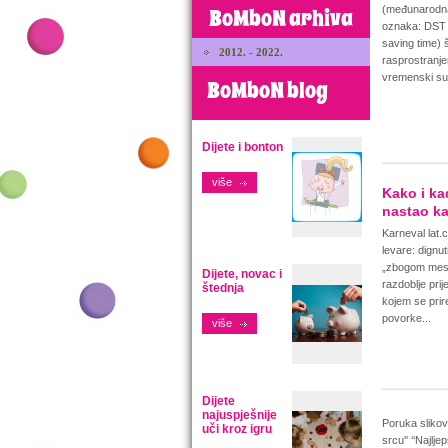
(međunarodn
BoMboN arhiva
oznaka: DST 
saving time) š
2012. - 2022.
rasprostranje
vremenski sus
BoMboN blog
Dijete i bonton
više
Kako i ka
nastao k
Karneval lat.
levare: dignut
„zbogom mes
Dijete, novac i
razdoblje pri
štednja
kojem se prir
povorke...
više
Dijete
najuspješnije
Poruka slikov
uči kroz igru
srcu'' ‘‘Najlj