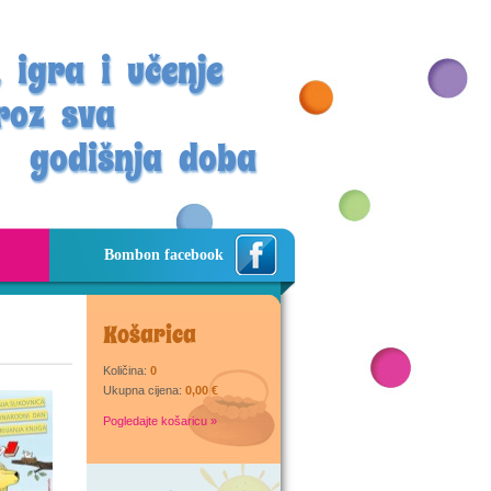
 igra i učenje
roz sva
godišnja doba
Bombon facebook
Košarica
Količina:
0
Ukupna cijena:
0,00 €
Pogledajte košaricu »