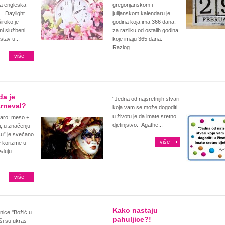
a engleska
gregorijanskom i
= Daylight
julijanskom kalendaru je
iroko je
godina koja ima 366 dana,
ni službeni
za razliku od ostalih godina
tav u...
koje imaju 365 dana.
Razlog...
više
da je
“Jedna od najsretnijih stvari
arneval?
koja vam se može dogoditi
u životu je da imate sretno
caro: meso +
djetinjstvo.’’ Agathe...
i; u značenju
u” je svečano
više
je korizme u
eđuju
više
Kako nastaju
nice ''Božić u
pahuljice?!
epši su ukras