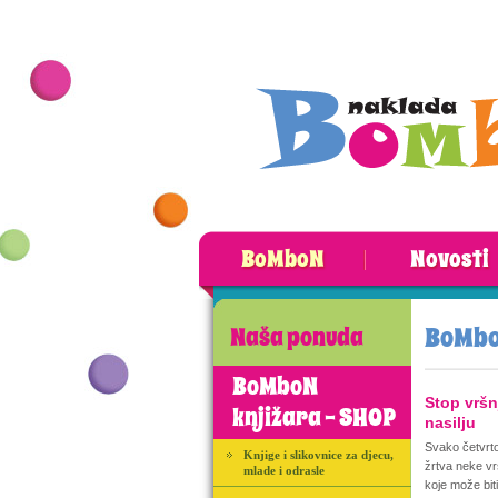
BoMboN
Novosti
BoMbo
Naša ponuda
BoMboN
Stop vrš
knjižara - SHOP
nasilju
Svako četvrto 
Knjige i slikovnice za djecu,
žrtva neke vrs
mlade i odrasle
koje može bit