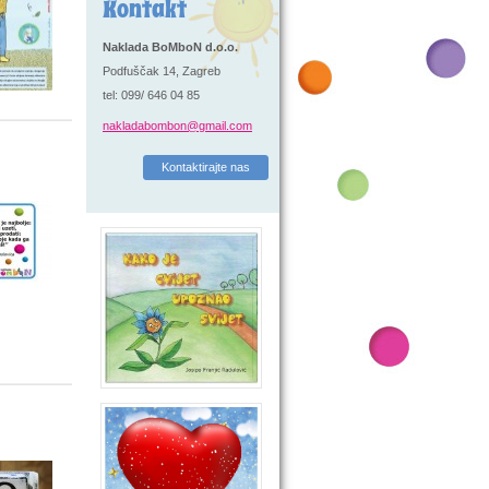
Kontakt
Naklada BoMboN d.o.o.
Podfuščak 14, Zagreb
tel: 099/ 646 04 85
nakladabombon@gmail.com
Kontaktirajte nas