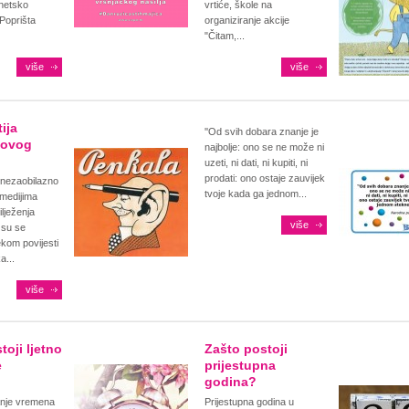
ernetsko
vrtiće, škole na
 Poprišta
organiziranje akcije
"Čitam,...
više
više
ija
''Od svih dobara znanje je
novog
najbolje: ono se ne može ni
uzeti, ni dati, ni kupiti, ni
prodati: ono ostaje zauvijek
 nezaobilazno
tvoje kada ga jednom...
medijima
ilježenja
više
 su se
jekom povijesti
a...
više
toji ljetno
Zašto postoji
e
prijestupna
?
godina?
anje vremena
Prijestupna godina u