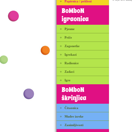
Papirnica / pokloni
BoMboN
igraonica
Pjesme
Priče
Zagonetke
Igrokazi
Radionice
Zadaci
Igre
BoMboN
škrinjica
Čitaonica
Mudre izreke
Zanimljivosti