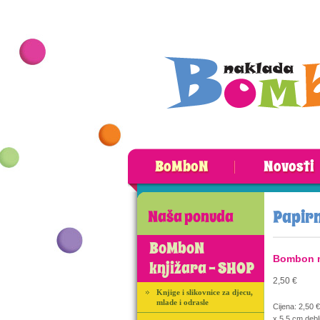
BoMboN
Novosti
Papirn
Naša ponuda
BoMboN
Bombon 
knjižara - SHOP
2,50 €
Knjige i slikovnice za djecu,
mlade i odrasle
Cijena: 2,50 
x 5,5 cm deb