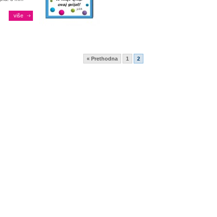
više
« Prethodna
1
2