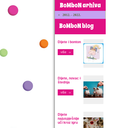
BoMboN arhiva
2012. - 2022.
BoMboN blog
Dijete i bonton
više
Dijete, novac i
štednja
više
Dijete
najuspješnije
uči kroz igru