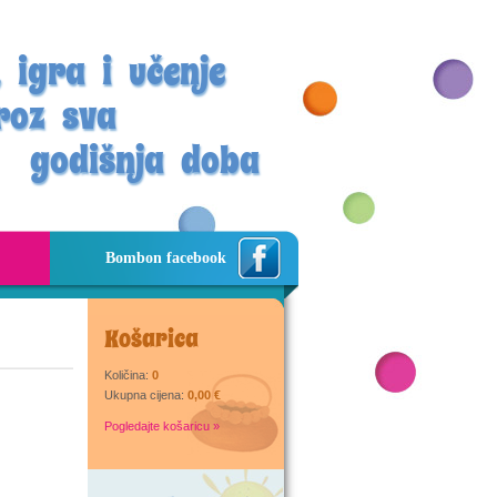
 igra i učenje
roz sva
godišnja doba
Bombon facebook
Košarica
Količina:
0
Ukupna cijena:
0,00 €
Pogledajte košaricu »