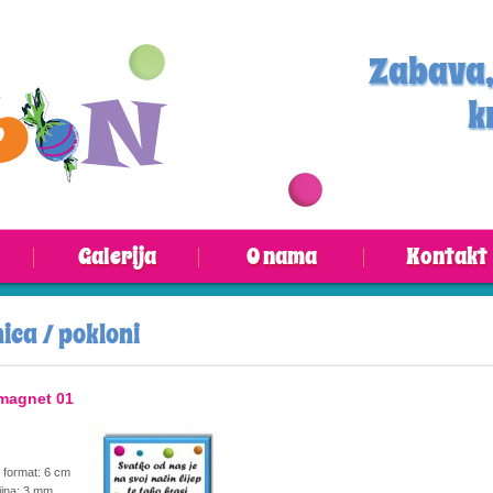
Zabava,
k
Galerija
O nama
Kontakt
ica / pokloni
magnet 01
€ format: 6 cm
ljina: 3 mm