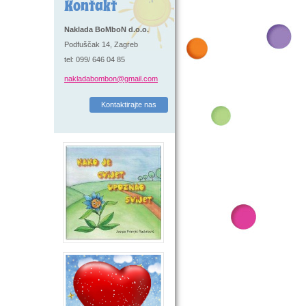
Kontakt
Naklada BoMboN d.o.o.
Podfuščak 14, Zagreb
tel: 099/ 646 04 85
nakladabombon@gmail.com
Kontaktirajte nas