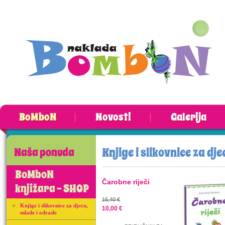
BoMboN
Novosti
Galerija
Knjige i slikovnice za dje
Naša ponuda
BoMboN
Čarobne riječi
knjižara - SHOP
16,40 €
Knjige i slikovnice za djecu,
10,00 €
mlade i odrasle