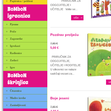
PRIRUČNIK ZA
Papirnica / pokloni
ODGOJITELJE I
BoMboN
UČITELJE Volite se...
igraonica
više
Pjesme
Priče
Pozdrav proljeću
Zagonetke
7,90 €
Igrokazi
5,00 €
Radionice
PRIRUČNIK ZA
Zadaci
ODGOJITELJE,
UČITELJE I RODITELJE
Igre
U slikovnici se nalaze
BoMboN
sadržaji vezani za...
škrinjica
vi
Čitaonica
Boje jeseni
Mudre izreke
Zanimljivosti
7,90 €