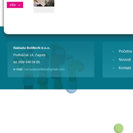
više
Naklada BoMboN d.o.o.
Početna
Podfuščak 14, Zagreb
Novosti
tel: 099/ 646 04 85
Kontakt
e-mail:
nakladabombon@gmail.com