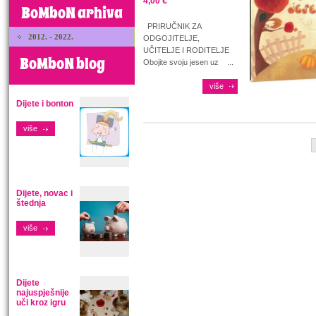
4,00 €
BoMboN arhiva
PRIRUČNIK ZA
2012. - 2022.
ODGOJITELJE,
UČITELJE I RODITELJE
BoMboN blog
Obojite svoju jesen uz ...
više
Dijete i bonton
više
Dijete, novac i
štednja
više
Dijete
najuspješnije
uči kroz igru