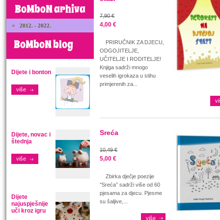
BoMboN arhiva
7,90 €
4,00 €
2012. - 2022.
BoMboN blog
PRIRUČNIK ZA DJECU,
ODGOJITELJE,
UČITELJE I RODITELJE!
Knjiga sadrži mnogo
Dijete i bonton
veselih igrokaza u stihu
primjerenih za...
više
vi
Sreća
Dijete, novac i
štednja
10,49 €
5,00 €
više
Zbirka dječje poezije
’'Sreća’’ sadrži više od 60
pjesama za djecu. Pjesme
Dijete
su šaljive,...
najuspješnije
uči kroz igru
više