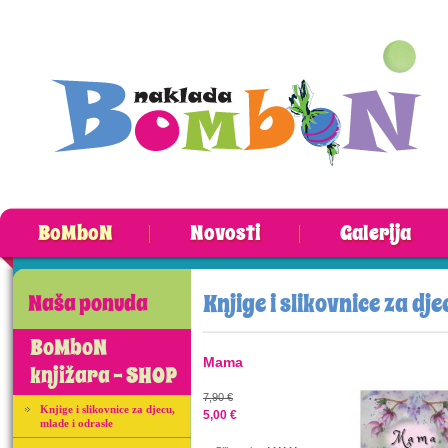
BoMboN
Novosti
Galerija
Knjige i slikovnice za dje
Naša ponuda
BoMboN
Mama
knjižara - SHOP
7,90 €
Knjige i slikovnice za djecu,
5,00 €
mlade i odrasle