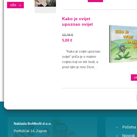
više
Kako je cvijet
upoznao svijet
10,49 €
5,00 €
’’Kako je cvijet upoznao
svijet’’ priča je o malom
cvijetu koji se tek budi, a
pred njim je novi život...
vi
Naklada BoMboN d.o.o.
Početna
Podfuščak 14, Zagreb
Novosti