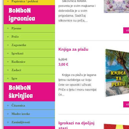
Slikovnica MAMA
Papirnica / pokloni
posveta je svim majkama i
BoMboN
dobrodošla je u svim
prigodama. Sadržaj
igraonica
slikovnice su priča,...
Pjesme
vi
Priče
Zagonetke
Knjiga za plažu
Igrokazi
5,20 €
Radionice
3,00 €
Zadaci
Knjiga za plažu je lagana
Igre
ljetna razbibriga uz koju
ćete se opustiti i uživati.
BoMboN
Priče o ljetu i moru nasmijat
škrinjica
će...
vi
Čitaonica
Mudre izreke
Zanimljivosti
Igrokazi na dječjoj
stazi