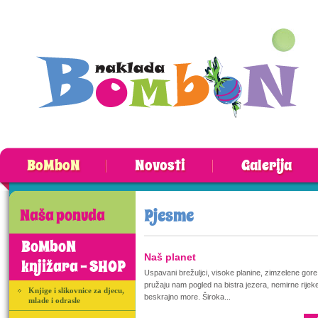
BoMboN
Novosti
Galerija
Pjesme
Naša ponuda
BoMboN
Naš planet
knjižara - SHOP
Uspavani brežuljci, visoke planine, zimzelene gore
pružaju nam pogled na bistra jezera, nemirne rijeke
Knjige i slikovnice za djecu,
beskrajno more. Široka...
mlade i odrasle