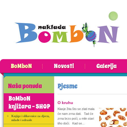
BoMboN
Novosti
Galerija
Pjesme
Naša ponuda
BoMboN
O kruhu
knjižara - SHOP
Klasje žita što se zlati mala
će nam zrna dati. Tad će
Knjige i slikovnice za djecu,
zrna brzo poći, u mlin stari
mlade i odrasle
tiho doći. Kad se...