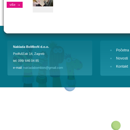
više
Naklada BoMboN d.o.o.
Početna
Podfuščak 14, Zagreb
Novosti
tel: 099/ 646 04 85
Kontakt
e-mail:
nakladabombon@gmail.com