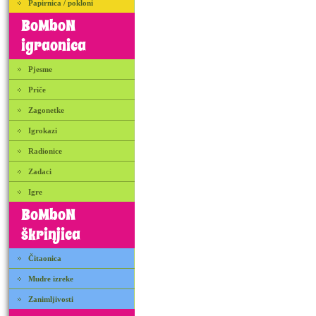
Papirnica / pokloni
BoMboN
igraonica
Pjesme
Priče
Zagonetke
Igrokazi
Radionice
Zadaci
Igre
BoMboN
škrinjica
Čitaonica
Mudre izreke
Zanimljivosti