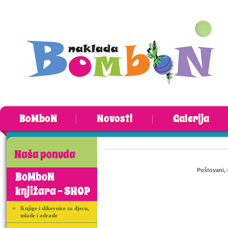
BoMboN
Novosti
Galerija
Naša ponuda
Poštovani, 
BoMboN
knjižara - SHOP
Knjige i slikovnice za djecu,
mlade i odrasle