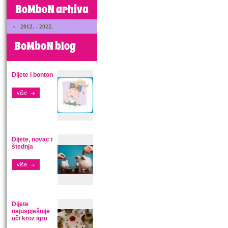
BoMboN arhiva
2012. - 2022.
BoMboN blog
Dijete i bonton
više
Dijete, novac i
štednja
više
Dijete
najuspješnije
uči kroz igru