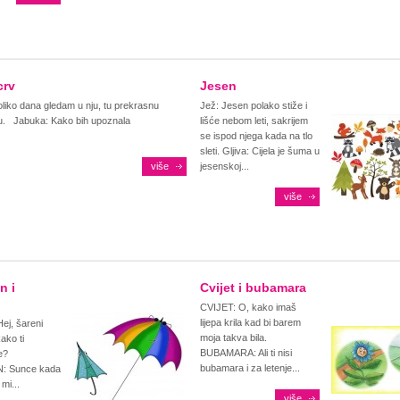
crv
Jesen
liko dana gledam u nju, tu prekrasnu
Jež: Jesen polako stiže i
u. Jabuka: Kako bih upoznala
lišće nebom leti, sakrijem
se ispod njega kada na tlo
sleti. Gljiva: Cijela je šuma u
više
jesenskoj...
više
n i
Cvijet i bubamara
CVIJET: O, kako imaš
lijepa krila kad bi barem
j, šareni
moja takva bila.
ako ti
BUBAMARA: Ali ti nisi
ne?
bubamara i za letenje...
 Sunce kada
mi...
više