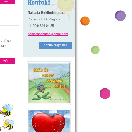
Kontakt
više
Naklada BoMboN d.o.o.
Podfuščak 14, Zagreb
tel: 099/ 646 04 85
nakladabombon@gmail.com
, već se
Kontaktirajte nas
nemam
više