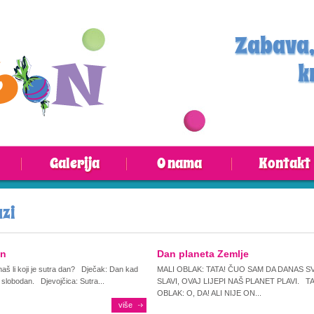
Zabava,
k
Galerija
O nama
Kontakt
zi
an
Dan planeta Zemlje
naš li koji je sutra dan? Dječak: Dan kad
MALI OBLAK: TATA! ČUO SAM DA DANAS S
slobodan. Djevojčica: Sutra...
SLAVI, OVAJ LIJEPI NAŠ PLANET PLAVI. T
OBLAK: O, DA! ALI NIJE ON...
više