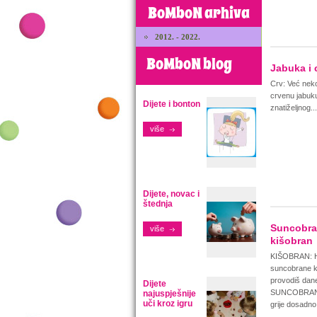
BoMboN arhiva
2012. - 2022.
BoMboN blog
Jabuka i 
Crv: Već neko
crvenu jabuk
Dijete i bonton
znatiželjnog...
više
Dijete, novac i
štednja
Suncobra
više
kišobran
KIŠOBRAN: He
suncobrane k
provodiš da
Dijete
SUNCOBRAN:
najuspješnije
uči kroz igru
grije dosadno 