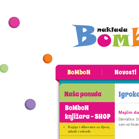
BoMboN
Novosti
Igroka
Naša ponuda
BoMboN
Majčin d
knjižara - SHOP
Djevojčica: Z
sam od škole 
Knjige i slikovnice za djecu,
mlade i odrasle