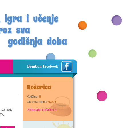
 igra i učenje
roz sva
godišnja doba
Bombon facebook
Košarica
Količina:
0
Ukupna cijena:
0,00 €
VOJ DAN
Pogledajte košaricu »
ATA