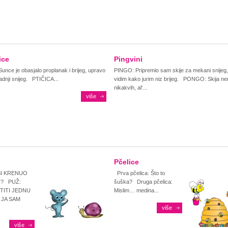
ice
Pingvini
nce je obasjalo proplanak i brijeg, upravo
PINGO: Pripremio sam skije za mekani snijeg
zadnji snijeg. PTIČICA...
vidim kako jurim niz brijeg. PONGO: Skija 
nikakvih, al'...
više
Pčelice
SI KRENUO
Prva pčelica: Što to
U? PUŽ:
šuška? Druga pčelica:
TITI JEDNU
Mislim… medina...
 JA SAM
više
više