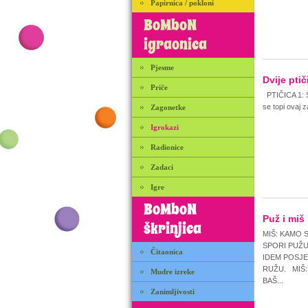
Papirnica / pokloni
BoMboN
igraonica
Pjesme
Dvije ptič
Priče
PTIČICA 1: Su
se topi ovaj 
Zagonetke
Igrokazi
Radionice
Zadaci
Igre
BoMboN
Puž i miš
škrinjica
MIŠ: KAMO 
SPORI PUŽ
Čitaonica
IDEM POSJE
RUŽU. MIŠ:
Mudre izreke
BAŠ...
Zanimljivosti