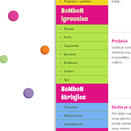
Papirnica / pokloni
kojeg...
BoMboN
igraonica
Pjesme
Priče
Proljeće
Zagonetke
Izašlo je sunc
zimskog sna, 
Igrokazi
kraj puteljka
cvijeće...
Radionice
Zadaci
Igre
BoMboN
škrinjica
Došla je 
Čitaonica
Sivi oblaci za
Mudre izreke
svoju pjesmu
puhali i puha
Zanimljivosti
ouuu, eeeee