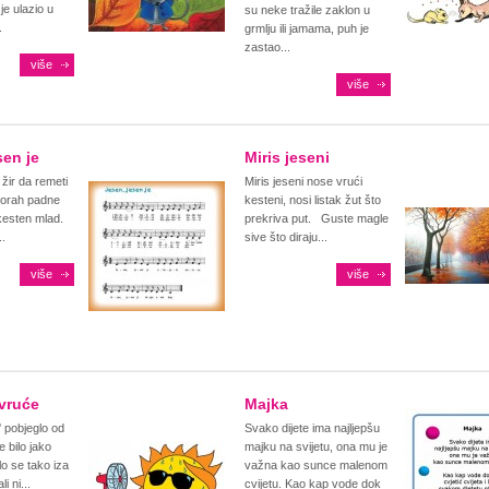
je ulazio u
su neke tražile zaklon u
.
grmlju ili jamama, puh je
zastao...
više
više
sen je
Miris jeseni
 žir da remeti
Miris jeseni nose vrući
i orah padne
kesteni, nosi listak žut što
 kesten mlad.
prekriva put. Guste magle
..
sive što diraju...
više
više
vruće
Majka
' pobjeglo od
Svako dijete ima najljepšu
e bilo jako
majku na svijetu, ona mu je
o se tako iza
važna kao sunce malenom
i ni...
cvijetu. Kao kap vode dok