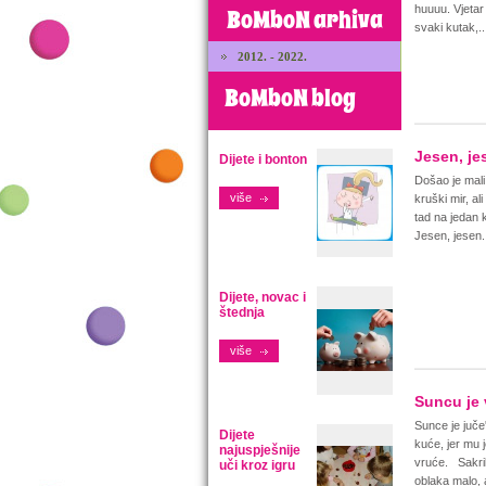
huuuu. Vjetar 
BoMboN arhiva
svaki kutak,..
2012. - 2022.
BoMboN blog
Jesen, je
Dijete i bonton
Došao je mali
više
kruški mir, al
tad na jedan
Jesen, jesen.
Dijete, novac i
štednja
više
Suncu je 
Sunce je juče
Dijete
kuće, jer mu j
najuspješnije
vruće. Sakril
uči kroz igru
oblaka malo, al