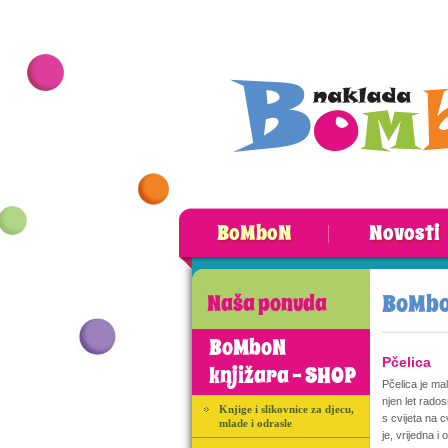
BoMboN
Novosti
BoMbo
Naša ponuda
BoMboN
Pčelica
knjižara - SHOP
Pčelica je ma
njen let rado
Knjige i slikovnice za djecu,
s cvijeta na c
mlade i odrasle
je, vrijedna i