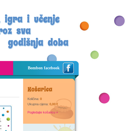
 igra i učenje
roz sva
godišnja doba
Bombon facebook
Košarica
Količina:
0
Ukupna cijena:
0,00 €
Pogledajte košaricu »