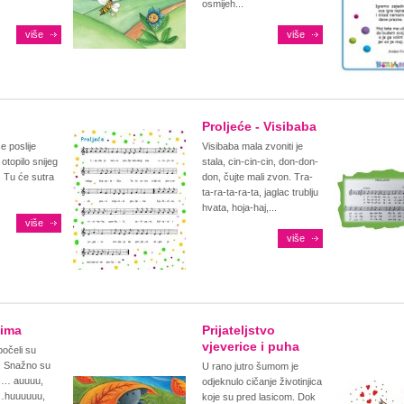
osmijeh...
više
više
Proljeće - Visibaba
e poslije
Visibaba mala zvoniti je
otopilo snijeg
stala, cin-cin-cin, don-don-
. Tu će sutra
don, čujte mali zvon. Tra-
ta-ra-ta-ra-ta, jaglac trublju
hvata, hoja-haj,...
više
više
zima
Prijateljstvo
vjeverice i puha
počeli su
. Snažno su
U rano jutro šumom je
li … auuuu,
odjeknulo cičanje životinjica
…huuuuuu,
koje su pred lasicom. Dok