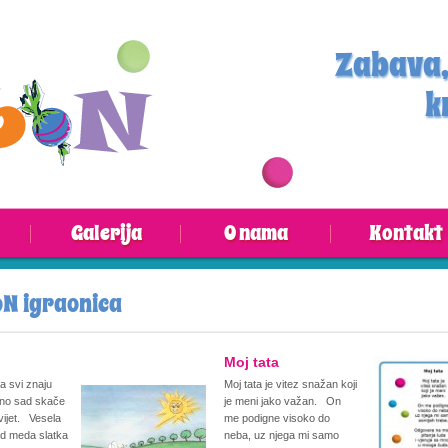
Zabava,
k
Galerija
O nama
Kontakt
N igraonica
Moj tata
la svi znaju
Moj tata je vitez snažan koji
sno sad skače
je meni jako važan. On
vijet. Vesela
me podigne visoko do
 od meda slatka
neba, uz njega mi samo