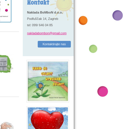
Kontakt
Naklada BoMboN d.o.o.
Podfuščak 14, Zagreb
tel: 099/ 646 04 85
nakladabombon@gmail.com
Kontaktirajte nas