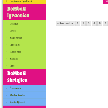
Papirnica / pokloni
vi
BoMboN
igraonica
« Prethodna
1
2
3
4
5
6
Pjesme
Priče
Zagonetke
Igrokazi
Radionice
Zadaci
Igre
BoMboN
škrinjica
Čitaonica
Mudre izreke
Zanimljivosti