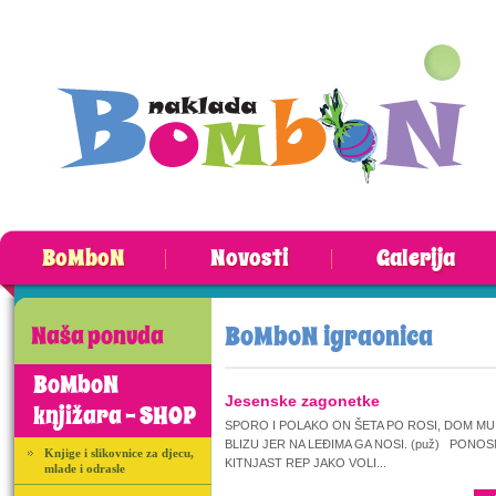
BoMboN
Novosti
Galerija
BoMboN igraonica
Naša ponuda
BoMboN
Jesenske zagonetke
knjižara - SHOP
SPORO I POLAKO ON ŠETA PO ROSI, DOM MU
BLIZU JER NA LEĐIMA GA NOSI. (puž) PONOS
Knjige i slikovnice za djecu,
KITNJAST REP JAKO VOLI...
mlade i odrasle