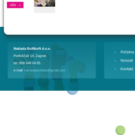
više
Naklada BoMboN d.o.o.
Početna
Podfuščak 14, Zagreb
Novosti
tel: 099/ 646 04 85
Kontakt
e-mail:
nakladabombon@gmail.com