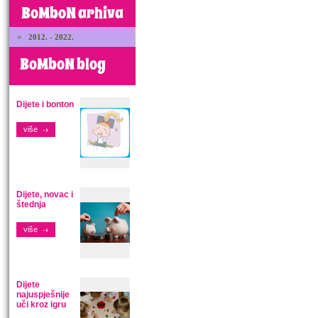
BoMboN arhiva
2012. - 2022.
BoMboN blog
Dijete i bonton
više
Dijete, novac i
štednja
više
Dijete
najuspješnije
uči kroz igru