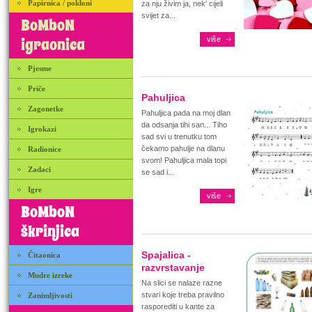
Papirnica / pokloni
za nju živim ja, nek' cijeli
svijet za...
BoMboN
igraonica
više
Pjesme
Priče
Pahuljica
Zagonetke
Pahuljica pada na moj dlan
da odsanja tihi san... Tiho
Igrokazi
sad svi u trenutku tom
čekamo pahulje na dlanu
Radionice
svom! Pahuljica mala topi
Zadaci
se sad i...
Igre
više
BoMboN
škrinjica
Spajalica -
Čitaonica
razvrstavanje
Mudre izreke
Na slici se nalaze razne
stvari koje treba pravilno
Zanimljivosti
rasporediti u kante za