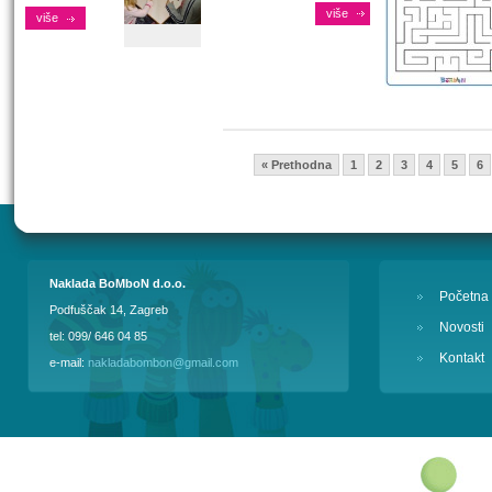
više
više
« Prethodna
1
2
3
4
5
6
Naklada BoMboN d.o.o.
Početna
Podfuščak 14, Zagreb
Novosti
tel: 099/ 646 04 85
Kontakt
e-mail:
nakladabombon@gmail.com