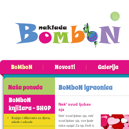
BoMboN
Novosti
Galerija
BoMboN igraonica
Naša ponuda
BoMboN
Nek' svud ljubav
knjižara - SHOP
sja
Nek' svud ljubav sja, nek'
Knjige i slikovnice za djecu,
svud ljubav sja, sve ljude
mlade i odrasle
neka spaja! Za nju živiš ti,