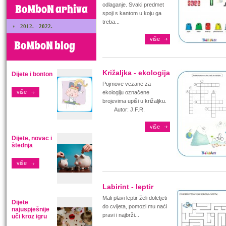
odlaganje. Svaki predmet
BoMboN arhiva
spoji s kantom u koju ga
treba...
2012. - 2022.
više
BoMboN blog
Križaljka - ekologija
Dijete i bonton
Pojmove vezane za
više
ekologiju označene
brojevima upiši u križaljku.
Autor: J.F.R.
više
Dijete, novac i
štednja
više
Labirint - leptir
Mali plavi leptir želi doletjeti
Dijete
do cvijeta, pomozi mu naći
najuspješnije
pravi i najbrži...
uči kroz igru