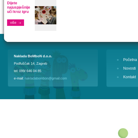
Dijete
najuspješnije
uči kroz igru
više
Naklada BoMboN d.o.o.
Početna
Podfuščak 14, Zagreb
Novosti
tel: 099/ 646 04 85
Kontakt
e-mail:
nakladabombon@gmail.com