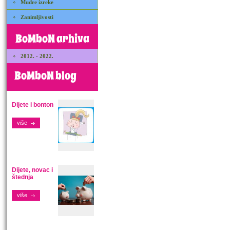
Mudre izreke
Zanimljivosti
BoMboN arhiva
2012. - 2022.
BoMboN blog
Dijete i bonton
više
Dijete, novac i
štednja
više