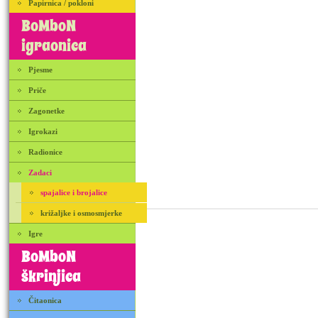
Papirnica / pokloni
BoMboN
igraonica
Pjesme
Priče
Zagonetke
Igrokazi
Radionice
Zadaci
spajalice i brojalice
križaljke i osmosmjerke
Igre
BoMboN
škrinjica
Čitaonica