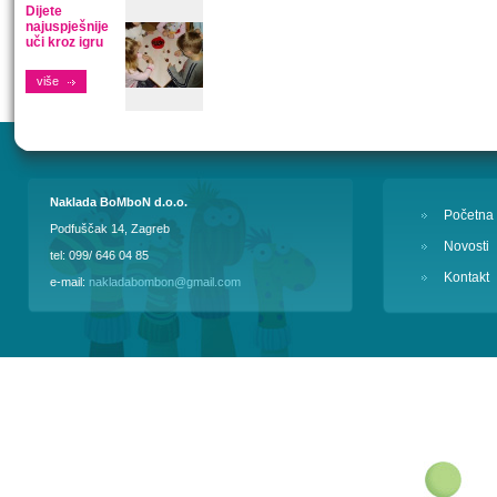
Dijete
najuspješnije
uči kroz igru
više
Naklada BoMboN d.o.o.
Početna
Podfuščak 14, Zagreb
Novosti
tel: 099/ 646 04 85
Kontakt
e-mail:
nakladabombon@gmail.com