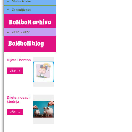
Mudre izreke
Zanimljivosti
BoMboN arhiva
2012. - 2022.
BoMboN blog
Dijete i bonton
više
Dijete, novac i
štednja
više