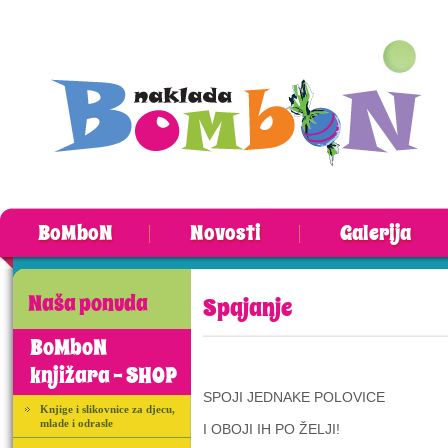
BoMboN
Novosti
Galerija
Naša ponuda
Spajanje
BoMboN
knjižara - SHOP
SPOJI JEDNAKE POLOVICE
Knjige i slikovnice za djecu,
mlade i odrasle
I OBOJI IH PO ŽELJI!