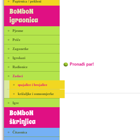
Papirnica / pokloni
BoMboN
igraonica
Pjesme
Priče
Zagonetke
Igrokazi
Pronađi par!
Radionice
Zadaci
spajalice i brojalice
križaljke i osmosmjerke
Igre
BoMboN
škrinjica
Čitaonica