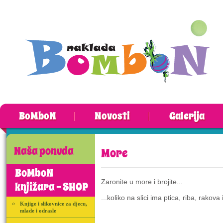
BoMboN
Novosti
Galerija
Naša ponuda
More
BoMboN
Zaronite u more i brojite...
knjižara - SHOP
...koliko na slici ima ptica, riba, rakova
Knjige i slikovnice za djecu,
mlade i odrasle