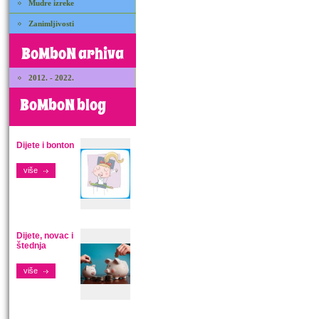
Mudre izreke
Zanimljivosti
BoMboN arhiva
2012. - 2022.
BoMboN blog
Dijete i bonton
više
Dijete, novac i
štednja
više