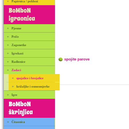
Papirnica / pokloni
BoMboN
igraonica
Pjesme
Priče
Zagonetke
Igrokazi
spojite parove
Radionice
Zadaci
spajalice i brojalice
križaljke i osmosmjerke
Igre
BoMboN
škrinjica
Čitaonica