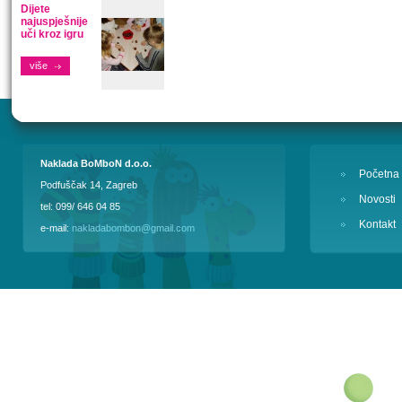
Dijete
najuspješnije
uči kroz igru
više
Naklada BoMboN d.o.o.
Početna
Podfuščak 14, Zagreb
Novosti
tel: 099/ 646 04 85
Kontakt
e-mail:
nakladabombon@gmail.com