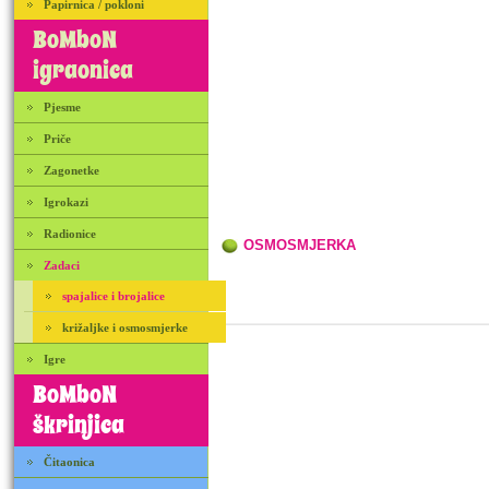
Papirnica / pokloni
BoMboN
igraonica
Pjesme
Priče
Zagonetke
Igrokazi
Radionice
OSMOSMJERKA
Zadaci
spajalice i brojalice
križaljke i osmosmjerke
Igre
BoMboN
škrinjica
Čitaonica