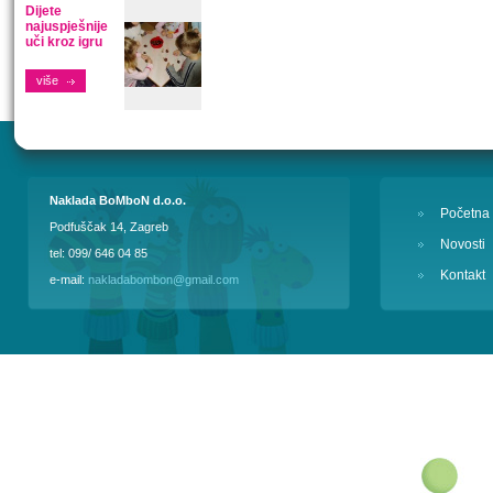
Dijete
najuspješnije
uči kroz igru
više
Naklada BoMboN d.o.o.
Početna
Podfuščak 14, Zagreb
Novosti
tel: 099/ 646 04 85
Kontakt
e-mail:
nakladabombon@gmail.com