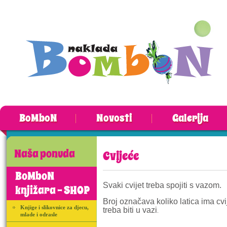
BoMboN
Novosti
Galerija
Naša ponuda
Cvijeće
BoMboN
Svaki cvijet treba spojiti s vazom.
knjižara - SHOP
Broj označava koliko latica ima cvij
Knjige i slikovnice za djecu,
treba biti u vazi
.
mlade i odrasle