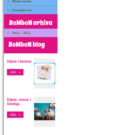
Mudre izreke
Zanimljivosti
BoMboN arhiva
2012. - 2022.
BoMboN blog
Dijete i bonton
više
Dijete, novac i
štednja
više