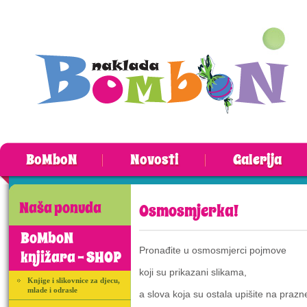
BoMboN
Novosti
Galerija
Naša ponuda
Osmosmjerka!
BoMboN
Pronađite u osmosmjerci pojmove
knjižara - SHOP
koji su prikazani slikama,
Knjige i slikovnice za djecu,
mlade i odrasle
a slova koja su ostala upišite na prazn