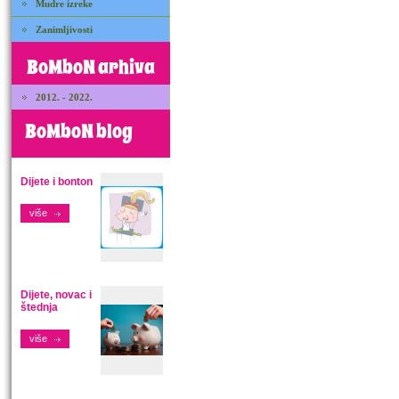
Mudre izreke
Zanimljivosti
BoMboN arhiva
2012. - 2022.
BoMboN blog
Dijete i bonton
više
Dijete, novac i
štednja
više