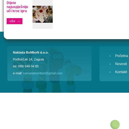
Dijete
najuspješnije
uči kroz igru
više
Naklada BoMboN d.o.o.
Početna
Podfuščak 14, Zagreb
Novosti
tel: 099/ 646 04 85
Kontakt
e-mail:
nakladabombon@gmail.com