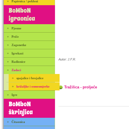
Papirnica / pokloni
BoMboN
igraonica
Pjesme
Priče
Zagonetke
Igrokazi
Autor: J.F.R.
Radionice
Zadaci
spajalice i brojalice
križaljke i osmosmjerke
Tražilica - proljeće
Igre
BoMboN
škrinjica
Čitaonica