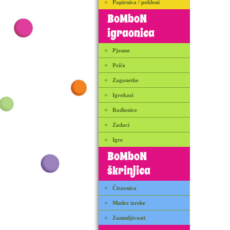
Papirnica / pokloni
BoMboN
igraonica
Pjesme
Priče
Zagonetke
Igrokazi
Radionice
Zadaci
Igre
BoMboN
škrinjica
Čitaonica
Mudre izreke
Zanimljivosti