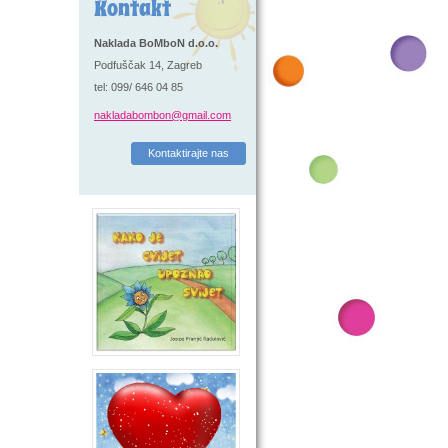
Kontakt
Naklada BoMboN d.o.o.
Podfuščak 14, Zagreb
tel: 099/ 646 04 85
nakladabombon@gmail.com
Kontaktirajte nas