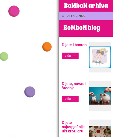
BoMboN arhiva
2012. - 2022.
BoMboN blog
Dijete i bonton
više
Dijete, novac i
štednja
više
Dijete
najuspješnije
uči kroz igru