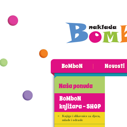
BoMboN
Novosti
Naša ponuda
BoMboN
knjižara - SHOP
Knjige i slikovnice za djecu,
mlade i odrasle