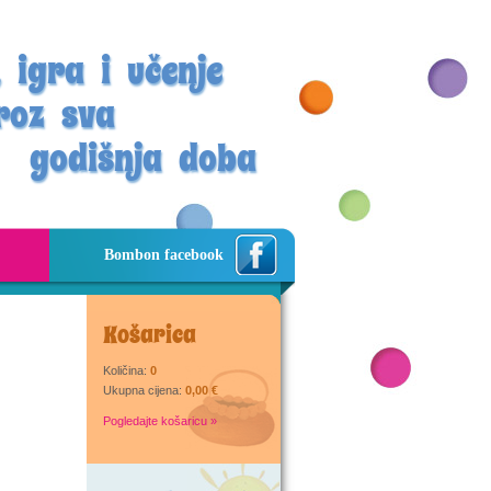
 igra i učenje
roz sva
godišnja doba
Bombon facebook
Košarica
Količina:
0
Ukupna cijena:
0,00 €
Pogledajte košaricu »