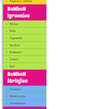
Papirnica / pokloni
BoMboN
igraonica
Pjesme
Priče
Zagonetke
Igrokazi
Radionice
Zadaci
Igre
BoMboN
škrinjica
Čitaonica
Mudre izreke
Zanimljivosti