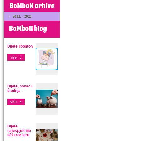
BoMboN arhiva
2012. - 2022.
BoMboN blog
Dijete i bonton
više
Dijete, novac i
štednja
više
Dijete
najuspješnije
uči kroz igru