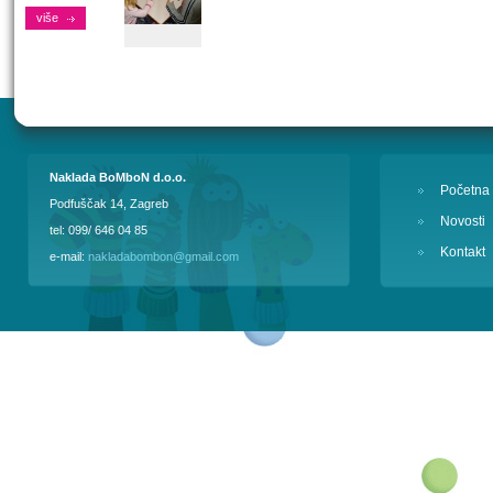
više
Naklada BoMboN d.o.o.
Početna
Podfuščak 14, Zagreb
Novosti
tel: 099/ 646 04 85
Kontakt
e-mail:
nakladabombon@gmail.com