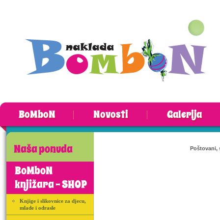
BoMboN
Novosti
Galerija
Naša ponuda
Poštovani, 
BoMboN
knjižara - SHOP
Knjige i slikovnice za djecu,
mlade i odrasle