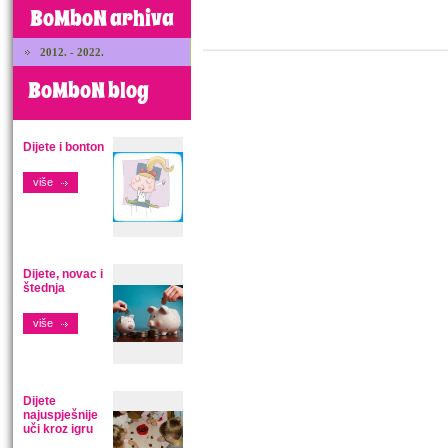
BoMboN arhiva
2012. - 2022.
BoMboN blog
Dijete i bonton
više
Dijete, novac i
štednja
više
Dijete
najuspješnije
uči kroz igru