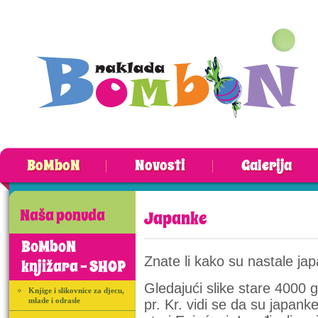
BoMboN
Novosti
Galerija
Naša ponuda
Japanke
BoMboN
Znate li kako su nastale ja
knjižara - SHOP
Gledajući slike stare 4000 
Knjige i slikovnice za djecu,
mlade i odrasle
pr. Kr. vidi se da su japanke