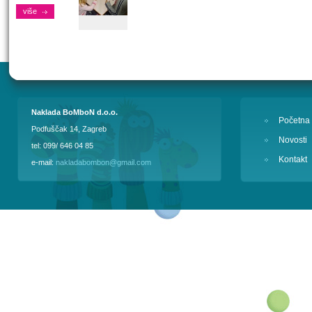
više
Naklada BoMboN d.o.o.
Početna
Podfuščak 14, Zagreb
Novosti
tel: 099/ 646 04 85
Kontakt
e-mail:
nakladabombon@gmail.com