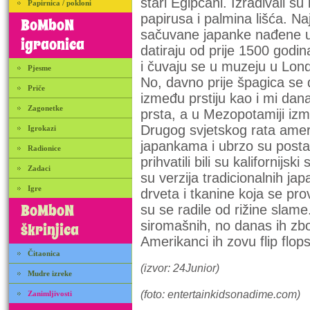
stari Egipćani. Izrađivali su 
Papirnica / pokloni
papirusa i palmina lišća. Naj
BoMboN
sačuvane japanke nađene u
igraonica
datiraju od prije 1500 godina
i čuvaju se u muzeju u Lon
Pjesme
No, davno prije špagica se d
Priče
između prstiju kao i mi dan
Zagonetke
prsta, a u Mezopotamiji izm
Drugog svjetskog rata američ
Igrokazi
japankama i ubrzo su postale
Radionice
prihvatili bili su kalifornijs
Zadaci
su verzija tradicionalnih ja
Igre
drveta i tkanine koja se pro
BoMboN
su se radile od rižine slame
siromašnih, no danas ih zb
škrinjica
Amerikanci ih zovu flip flop
Čitaonica
(izvor: 24Junior)
Mudre izreke
(foto: entertainkidsonadime.com)
Zanimljivosti