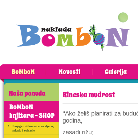
BoMboN
Novosti
Galerija
Naša ponuda
Kineska mudrost
BoMboN
‘‘Ako želiš planirati za budu
knjižara - SHOP
godina,
Knjige i slikovnice za djecu,
mlade i odrasle
zasadi rižu;