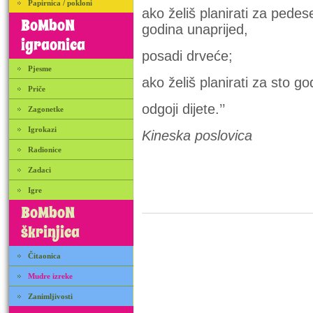
Papirnica / pokloni
ako želiš planirati za pedes
BoMboN
godina unaprijed,
igraonica
posadi drveće;
Pjesme
ako želiš planirati za sto go
Priče
odgoji dijete.’’
Zagonetke
Igrokazi
Kineska poslovica
Radionice
Zadaci
Igre
BoMboN
škrinjica
Čitaonica
Mudre izreke
Zanimljivosti