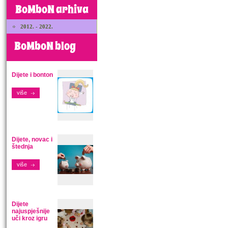
BoMboN arhiva
2012. - 2022.
BoMboN blog
Dijete i bonton
više
Dijete, novac i
štednja
više
Dijete
najuspješnije
uči kroz igru