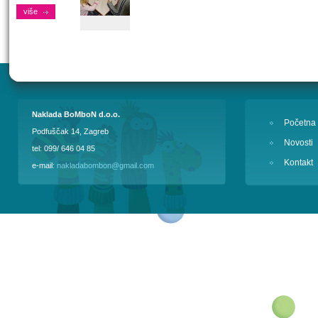
više
Naklada BoMboN d.o.o.
Početna
Podfuščak 14, Zagreb
Novosti
tel: 099/ 646 04 85
Kontakt
e-mail:
nakladabombon@gmail.com