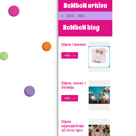
BoMboN arhiva
2012. - 2022.
BoMboN blog
Dijete i bonton
više
Dijete, novac i
štednja
više
Dijete
najuspješnije
uči kroz igru