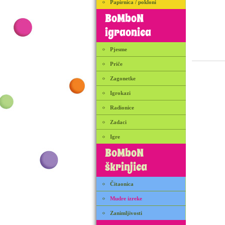
Papirnica / pokloni
BoMboN
igraonica
Pjesme
Priče
Zagonetke
Igrokazi
Radionice
Zadaci
Igre
BoMboN
škrinjica
Čitaonica
Mudre izreke
Zanimljivosti