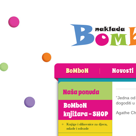
BoMboN
Novosti
Naša ponuda
“Jedna od 
dogoditi u 
BoMboN
knjižara - SHOP
Agathe Chr
Knjige i slikovnice za djecu,
mlade i odrasle