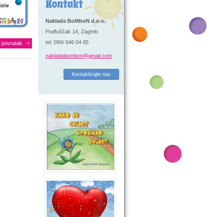
Kontakt
Naklada BoMboN d.o.o.
Podfuščak 14, Zagreb
tel: 099/ 646 04 85
povratak
nakladabombon@gmail.com
Kontaktirajte nas