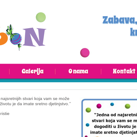
Zabava,
k
Galerija
O nama
Kontakt
najsretnijih stvari koja vam se može
životu je da imate sretno djetinjstvo.’’
istie