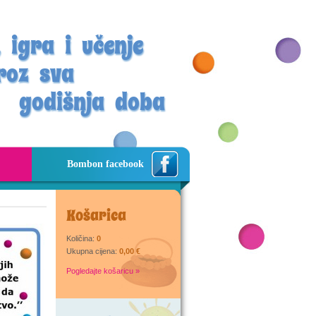
 igra i učenje
roz sva
godišnja doba
Bombon facebook
Košarica
Količina:
0
Ukupna cijena:
0,00 €
Pogledajte košaricu »