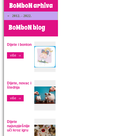
BoMboN arhiva
2012. - 2022.
BoMboN blog
Dijete i bonton
više
Dijete, novac i
štednja
više
Dijete
najuspješnije
uči kroz igru