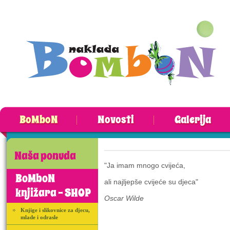
BoMboN
Novosti
Galerija
Naša ponuda
"Ja imam mnogo cvijeća,
BoMboN
ali najljepše cvijeće su djeca"
knjižara - SHOP
Oscar Wilde
Knjige i slikovnice za djecu,
mlade i odrasle