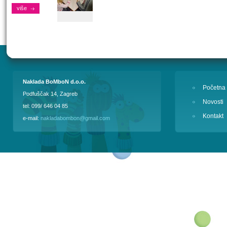
više
Naklada BoMboN d.o.o.
Početna
Podfuščak 14, Zagreb
Novosti
tel: 099/ 646 04 85
Kontakt
e-mail:
nakladabombon@gmail.com