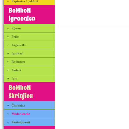
Papirnica / pokloni
BoMboN
igraonica
Pjesme
Priče
Zagonetke
Igrokazi
Radionice
Zadaci
Igre
BoMboN
škrinjica
Čitaonica
Mudre izreke
Zanimljivosti