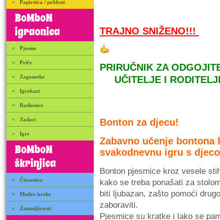
Papirnica / pokloni
BoMboN
igraonica
TRAJNO SNIŽENO!!!
Pjesme
Priče
PRIRUČNIK ZA ODGOJIT
Zagonetke
UČITELJE I RODITELJ
Igrokazi
Radionice
Zadaci
Bonton za djecu!
Igre
Zabavno učenje bontona 
BoMboN
svakodnevnu igru s djec
škrinjica
Bonton pjesmice kroz vesele stih
Čitaonica
kako se treba ponašati za stolom, 
biti ljubazan, zašto pomoći drugo
Mudre izreke
zaboraviti.
Zanimljivosti
Pjesmice su kratke i lako se pamt