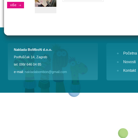
više
Naklada BoMboN d.o.o.
Početna
Podfuščak 14, Zagreb
Novosti
tel: 099/ 646 04 85
Kontakt
e-mail:
nakladabombon@gmail.com