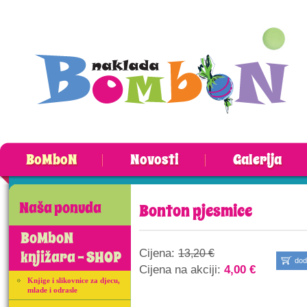
BoMboN
Novosti
Galerija
Naša ponuda
Bonton pjesmice
BoMboN
Cijena:
knjižara - SHOP
13,20 €
dod
Cijena na akciji:
4,00 €
Knjige i slikovnice za djecu,
mlade i odrasle