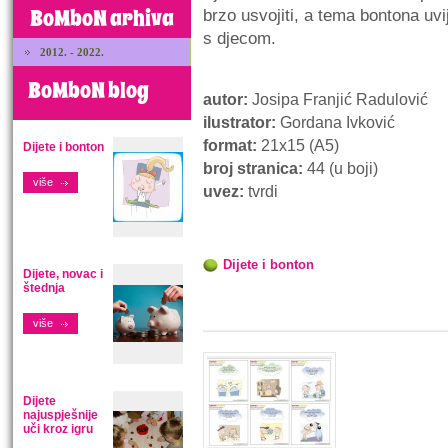
BoMboN arhiva
brzo usvojiti, a tema bontona uv
s djecom.
2012. - 2022.
BoMboN blog
autor:
Josipa Franjić Radulović
ilustrator:
Gordana Ivković
format:
21x15 (A5)
Dijete i bonton
broj stranica:
44 (u boji)
više
uvez:
tvrdi
Dijete i bonton
Dijete, novac i
štednja
više
Dijete
najuspješnije
uči kroz igru