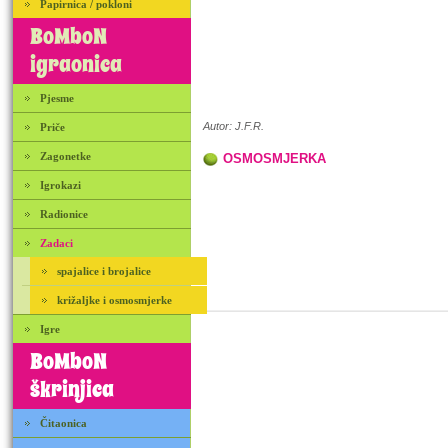
Papirnica / pokloni
BoMboN
igraonica
Pjesme
Autor: J.F.R.
Priče
Zagonetke
OSMOSMJERKA
Igrokazi
Radionice
Zadaci
spajalice i brojalice
križaljke i osmosmjerke
Igre
BoMboN
škrinjica
Čitaonica