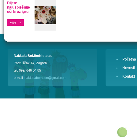
Dijete
najuspješnije
uči kroz igru
više
Naklada BoMboN d.o.o.
Početna
Podfuščak 14, Zagreb
Novosti
tel: 099/ 646 04 85
Kontakt
e-mail:
nakladabombon@gmail.com