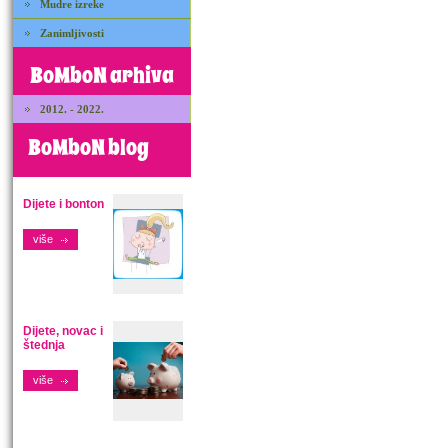
Mudre izreke
Zanimljivosti
BoMboN arhiva
2012. - 2022.
BoMboN blog
Dijete i bonton
više
Dijete, novac i
štednja
više