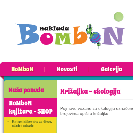
BoMboN
Novosti
Galerija
Naša ponuda
Križaljka - ekologija
BoMboN
Pojmove vezane za ekologiju označen
knjižara - SHOP
brojevima upiši u križaljku.
Knjige i slikovnice za djecu,
mlade i odrasle