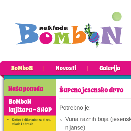
BoMboN
Novosti
Galerija
Naša ponuda
Šareno jesensko drvo
BoMboN
Potrebno je:
knjižara - SHOP
Vuna raznih boja (jesens
Knjige i slikovnice za djecu,
mlade i odrasle
nijanse)