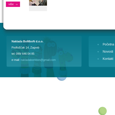
više
Naklada BoMboN d.o.o.
Početna
Podfuščak 14, Zagreb
Novosti
tel: 099/ 646 04 85
Kontakt
e-mail:
nakladabombon@gmail.com