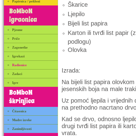
Papirnica / pokloni
Škarice
BoMboN
Ljepilo
igraonica
Bijeli list papira
Pjesme
Karton ili tvrđi list papir (
Priče
podlogu)
Zagonetke
Olovka
Igrokazi
Radionice
Izrada:
Zadaci
Na bijeli list papira olovko
Igre
jesenskih boja na male trak
BoMboN
škrinjica
Uz pomoć ljepila i vrijednih 
na prethodno nacrtano drvo
Čitaonica
Kad se drvo, odnosno ljepilo,
Mudre izreke
drugi tvrđi list papira ili kart
Zanimljivosti
vrata.