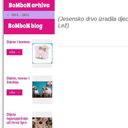
BoMboN arhiva
2012. - 2022.
(Jesensko drvo izradila dje
BoMboN blog
Lež)
Dijete i bonton
više
Dijete, novac i
štednja
više
Dijete
najuspješnije
uči kroz igru