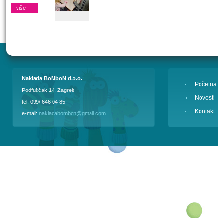
više
Naklada BoMboN d.o.o.
Početna
Podfuščak 14, Zagreb
Novosti
tel: 099/ 646 04 85
Kontakt
e-mail:
nakladabombon@gmail.com