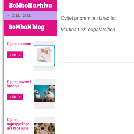
BoMboN arhiva
2012. - 2022.
Cvijet pripremila i izradila:
BoMboN blog
Martina Lež, odgajateljica
Dijete i bonton
više
Dijete, novac i
štednja
više
Dijete
najuspješnije
uči kroz igru