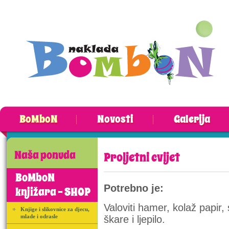
BoMboN
Novosti
Galerija
Naša ponuda
Proljetni cvijet
BoMboN
Potrebno je:
knjižara - SHOP
Valoviti hamer, kolaž papir,
Knjige i slikovnice za djecu,
mlade i odrasle
škare i ljepilo.