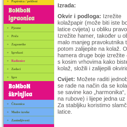
Papirnica / pokloni
Izrada:
BoMboN
Okvir i podloga:
Izrežite
igraonica
kolažpapir (može biti iste b
Pjesme
latice cvijeta) u obliku prav
Izrežite hamer, također u ob
Priče
malo manjeg pravokutnika 
Zagonetke
potom zalijepite na kolaž. 
Igrokazi
hamera druge boje izrežite 
s kosim vrhovima kako bist
Radionice
kolaž, složili i zalijepili okviri
Zadaci
Igre
Cvijet:
Možete raditi jednobo
BoMboN
se rade na način da se kola
se savine kao „harmonika“, t
škrinjica
na rubove) i lijepe jedna uz
Čitaonica
Za stabljiku koristimo slamči
latice.
Mudre izreke
Zanimljivosti