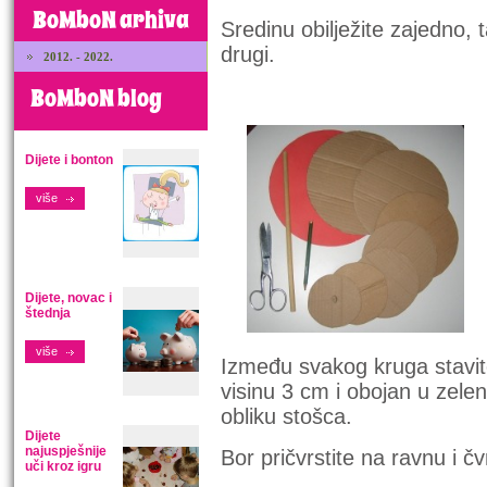
BoMboN arhiva
Sredinu obilježite zajedno,
drugi.
2012. - 2022.
BoMboN blog
Dijete i bonton
više
Dijete, novac i
štednja
više
Između svakog kruga stavite
visinu 3 cm i obojan u zelen
obliku stošca.
Dijete
najuspješnije
Bor pričvrstite na ravnu i čv
uči kroz igru