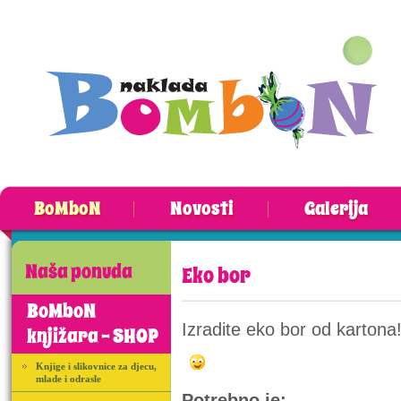
BoMboN
Novosti
Galerija
Naša ponuda
Eko bor
BoMboN
Izradite eko bor od kartona
knjižara - SHOP
Knjige i slikovnice za djecu,
mlade i odrasle
Potrebno je: