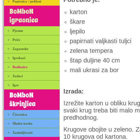
Papirnica / pokloni
BoMboN
karton
igraonica
škare
ljepilo
Pjesme
papirnati valjkasti tuljci
Priče
Zagonetke
zelena tempera
Igrokazi
štap duljine 40 cm
Radionice
mali ukrasi za bor
Zadaci
Igre
Izrada:
BoMboN
škrinjica
Izrežite karton u obliku krug
svaki krug treba biti malo m
Čitaonica
predhodnog.
Mudre izreke
Krugove obojite u zeleno. Z
Zanimljivosti
10 krugova od kartona.