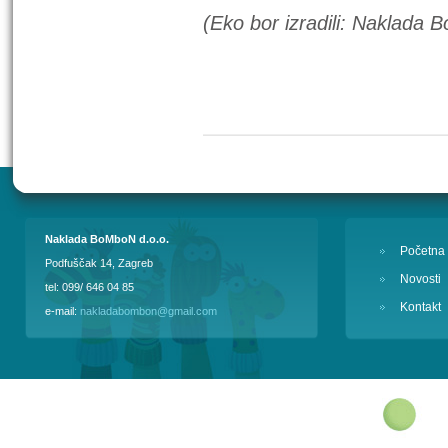
(Eko bor izradili: Naklada
Naklada BoMboN d.o.o.
Početna
Podfuščak 14, Zagreb
Novosti
tel: 099/ 646 04 85
Kontakt
e-mail:
nakladabombon@gmail.com