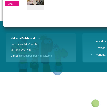
više
Naklada BoMboN d.o.o.
Početna
Podfuščak 14, Zagreb
Novosti
tel: 099/ 646 04 85
Kontakt
e-mail:
nakladabombon@gmail.com