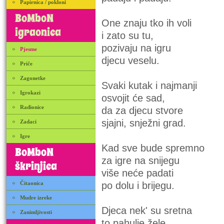
Papirnica / pokloni
BoMboN
One znaju tko ih voli
igraonica
i zato su tu,
pozivaju na igru
Pjesme
djecu veselu.
Priče
Zagonetke
Svaki kutak i najmanji
Igrokazi
osvojit će sad,
Radionice
da za djecu stvore
sjajni, snježni grad.
Zadaci
Igre
Kad sve bude spremno
BoMboN
za igre na snijegu
škrinjica
više neće padati
Čitaonica
po dolu i brijegu.
Mudre izreke
Djeca nek' su sretna
Zanimljivosti
to pahulje žele