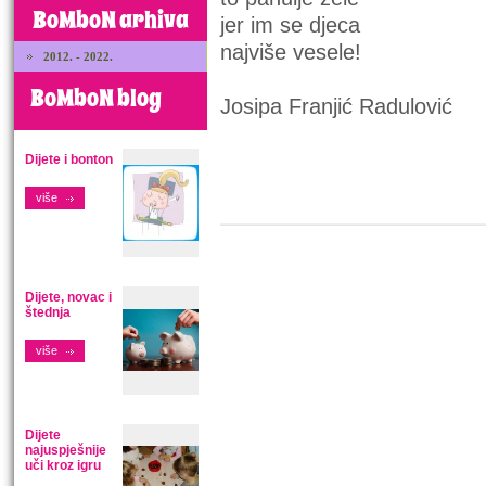
BoMboN arhiva
jer im se djeca
najviše vesele!
2012. - 2022.
BoMboN blog
Josipa Franjić Radulović
Dijete i bonton
više
Dijete, novac i
štednja
više
Dijete
najuspješnije
uči kroz igru