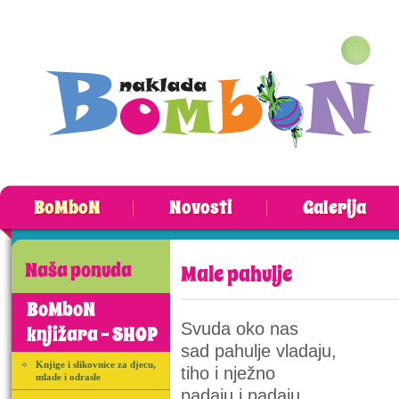
BoMboN
Novosti
Galerija
Naša ponuda
Male pahulje
BoMboN
Svuda oko nas
knjižara - SHOP
sad pahulje vladaju,
Knjige i slikovnice za djecu,
tiho i nježno
mlade i odrasle
padaju i padaju.