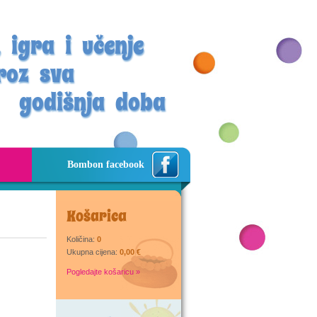
 igra i učenje
roz sva
godišnja doba
Bombon facebook
Košarica
Količina:
0
Ukupna cijena:
0,00 €
Pogledajte košaricu »