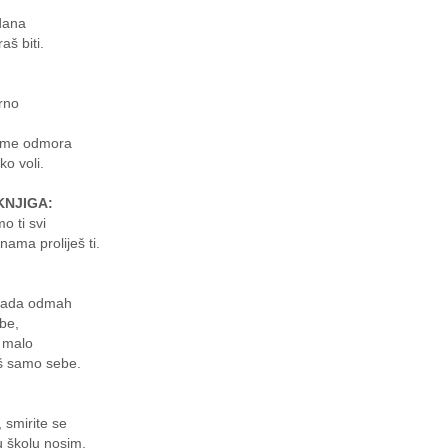
dana
aš biti.
rno
jeme odmora
o voli.
KNJIGA:
mo ti svi
nama proliješ ti.
sada odmah
ebe,
 malo
aš samo sebe.
, smirite se
u školu nosim,