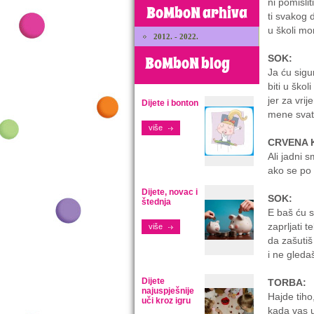
ni pomisliti
BoMboN arhiva
ti svakog 
u školi mor
2012. - 2022.
SOK:
BoMboN blog
Ja ću sigu
biti u školi
jer za vri
Dijete i bonton
mene svatk
više
CRVENA 
Ali jadni s
ako se po 
Dijete, novac i
SOK:
štednja
E baš ću 
zaprljati t
više
da zašutiš
i ne gled
Dijete
TORBA:
najuspješnije
Hajde tiho
uči kroz igru
kada vas 