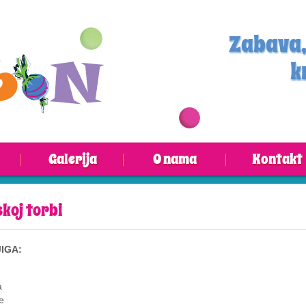
Zabava,
k
Galerija
O nama
Kontakt
skoj torbi
IGA:
a
e