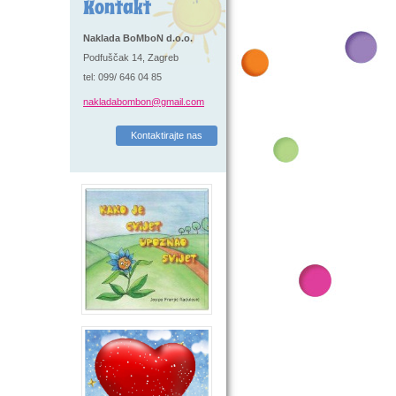
Kontakt
Naklada BoMboN d.o.o.
Podfuščak 14, Zagreb
tel: 099/ 646 04 85
nakladabombon@gmail.com
Kontaktirajte nas