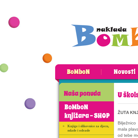
BoMboN
Novosti
Naša ponuda
U škol
BoMboN
ŽUTA KNJ
knjižara - SHOP
Bilježnico
Knjige i slikovnice za djecu,
mala plav
mlade i odrasle
od tebe m