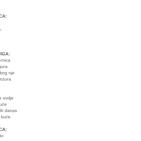
CA:
,
,
IGA:
rnica
gura
bog nje
rizura.
:
e ovdje
ruće
bih danas
 kuće.
CA:
to