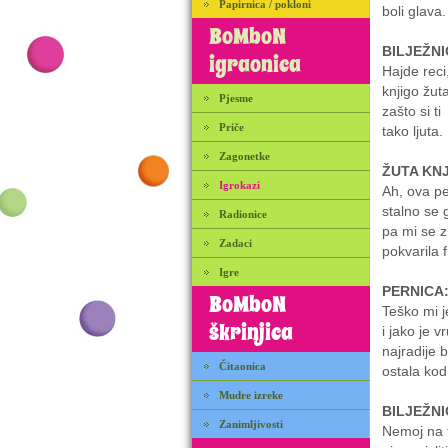
Papirnica / pokloni
boli glava.
BoMboN
BILJEŽNI
igraonica
Hajde reci
knjigo žuta
Pjesme
zašto si ti
Priče
tako ljuta.
Zagonetke
ŽUTA KNJ
Igrokazi
Ah, ova pe
stalno se 
Radionice
pa mi se z
Zadaci
pokvarila f
Igre
PERNICA
BoMboN
Teško mi j
škrinjica
i jako je v
najradije 
Čitaonica
ostala kod
Mudre izreke
BILJEŽNI
Zanimljivosti
Nemoj na 