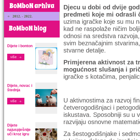
BoMboN arhiva
Djecu u dobi od dvije god
predmeti koje mi odrasli 
2012. - 2022.
uzima igračke koje su mu na
BoMboN blog
kad ne raspolaže ničim bolj
odnosi na sredstva razvoja,
svim beznačajnim stvarima, j
Dijete i bonton
stvarne detalje.
više
Primjerena aktivnost za t
mogućnost slušanja i pri
igračke s kotačima, penjalic
Dijete, novac i
štednja
U aktivnostima za razvoj fin
više
četverogodišnjaci i petogodiš
iskustava. Sposobniji su u vl
razvijaju osnovne matemat
Dijete
najuspješnije
Za šestogodišnjake i sedmog
uči kroz igru