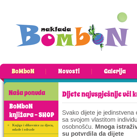
BoMboN
Novosti
Galerija
Naša ponuda
Dijete najuspješnije uči 
BoMboN
Svako dijete je jedinstvena
knjižara - SHOP
sa svojom vlastitom indivi
Knjige i slikovnice za djecu,
osobnošću.
Mnoga istraži
mlade i odrasle
su potvrdila da dijete