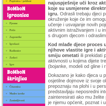
Papirnica / pokloni
najuspješnije uči kroz akt
BoMboN
koje su usmjerene direkt
igru.
Odrasli trebaju djeci pr
igraonica
okruženje koje će im omogu
Pjesme
učenje i usvajanje novih p
aktivnim istraživanjem i u int
Priče
s drugom djecom i odraslim
Zagonetke
Kod mlađe djece proces u
Igrokazi
njihove vlastite igre i ak
Radionice
smiju ometati
ili prekidat
Zadaci
aktivnosti u kojima dijete 
Igre
(bojanke, modeli od gline i 
BoMboN
Dokazano je kako djeca u pr
škrinjica
osjetilne dojmove iz svoje 
prepoznaju na plohi i u pers
Čitaonica
predstavljaju neposredni int
Mudre izreke
zainteresirati ako mu želit
Zanimljivosti
je njemu općenit, poznat i 