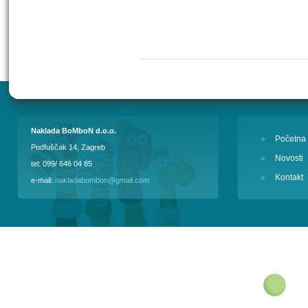
Naklada BoMboN d.o.o.
Početna
Podfuščak 14, Zagreb
Novosti
tel: 099/ 646 04 85
Kontakt
e-mail:
nakladabombon@gmail.com