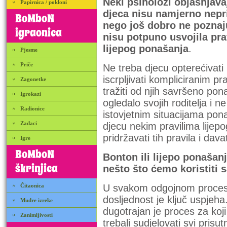
Neki psiholozi objašnjava
Papirnica / pokloni
djeca nisu namjerno nepr
BoMboN
nego još dobro ne poznaju
igraonica
nisu potpuno usvojila pra
lijepog ponašanja
.
Pjesme
Priče
Ne treba djecu opterećivati 
iscrpljivati kompliciranim pra
Zagonetke
tražiti od njih savršeno pona
Igrokazi
ogledalo svojih roditelja i n
Radionice
istovjetnim situacijama pon
Zadaci
djecu nekim pravilima lije
pridržavati tih pravila i dava
Igre
BoMboN
Bonton ili lijepo ponašanje
škrinjica
nešto što ćemo koristiti
Čitaonica
U svakom odgojnom procesu 
dosljednost je ključ uspjeh
Mudre izreke
dugotrajan je proces za koj
Zanimljivosti
trebali sudjelovati svi prisu