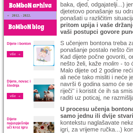
BoMboN arhiva
baka, djed, odgajatelji...) je
djetetovo ponašanje su odra
2012. - 2022.
ponašati u različitim situac
pritom upija i vaše držanj
BoMboN blog
vaši postupci govore puno
S učenjem bontona treba zap
Dijete i bonton
ponašanje postalo nešto čim
više
Kad dijete počne govoriti, 
nešto želi, kaže
molim
- to
Malo dijete od 2 godine reći
ali neće tako misliti i neće 
Dijete, novac i
navrši 6 godina samo će se s
štednja
riječi'' i koristit će ih sa s
više
raditi uz poticaj, ne razmišl
U procesu učenja bontona
samo jednu ili dvije stva
Dijete
kontekstu naglašavate neka 
najuspješnije
uči kroz igru
igri, za vrijeme ručka...) kon