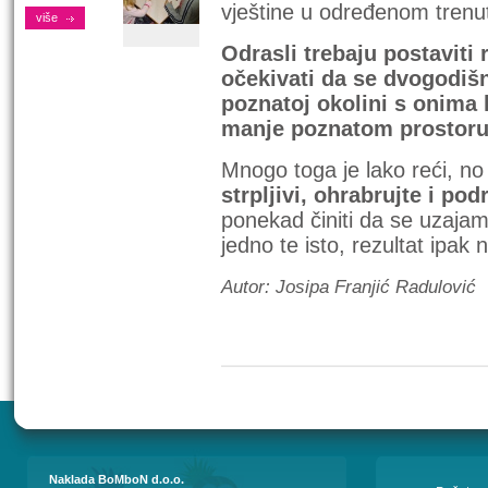
vještine u određenom tren
više
Odrasli trebaju postaviti 
očekivati da se dvogodiš
poznatoj okolini s onima
manje poznatom prostoru
Mnogo toga je lako reći, no 
strpljivi, ohrabrujte i pod
ponekad činiti da se uzajam
jedno te isto, rezultat ipak n
Autor: Josipa Franjić Radulović
Naklada BoMboN d.o.o.