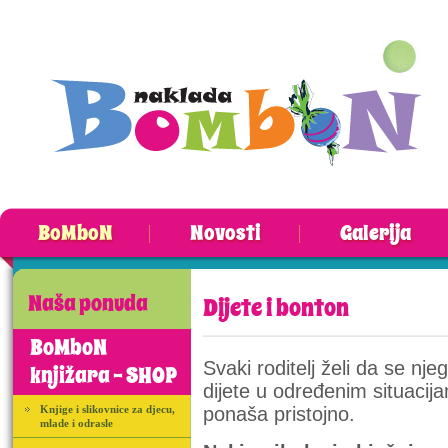
BoMboN
Novosti
Galerija
Naša ponuda
Dijete i bonton
BoMboN
Svaki roditelj želi da se nje
knjižara - SHOP
dijete u određenim situacij
Knjige i slikovnice za djecu,
ponaša pristojno.
mlade i odrasle