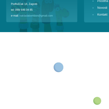
Početna
Podfuščak 14, Zagreb
Novosti
tel: 099/ 646 04 85
Kontakt
e-mail:
nakladabombon@gmail.com