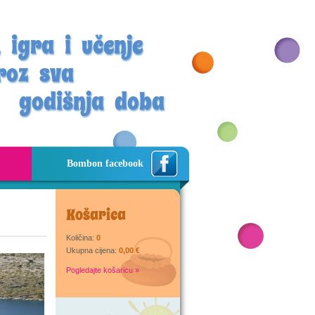
 igra i učenje
roz sva
godišnja doba
Bombon facebook
Košarica
Količina:
0
Ukupna cijena:
0,00 €
Pogledajte košaricu »