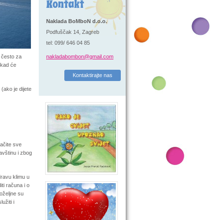
Kontakt
Naklada BoMboN d.o.o.
Podfuščak 14, Zagreb
tel: 099/ 646 04 85
o često za
nakladabombon@gmail.com
 kad će
Kontaktirajte nas
(ako je dijete
račite sve
avštinu i zbog
dravu klimu u
iti računa i o
oželjne su
žiti i