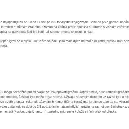
 najopasnije su od 10 do 17 sati pa ih u to vrijeme izbjegavajte. Bebe do prve godine uopće
ti izravnim sunčevim zrakama. Obavezna zaštita protiv opeklina su kreme s visokim zaštitni
pica na glavi (koja štiti lice i oči), ali se povremeno sklonite i u hlad.
jljepše igrati se u pijesku uz to što se čak i jako malo dijete ne može ozlijediti, pijesak nudi bez
acija.
ku mogu bezbrižno puzati, valjati se, zakopavati igračke, kopati tunele, a uz komplet igračak
tice, modlice, čašice) igra može trajati satima. Uživajte sa svojim djetetom uz razne igre u pij
ove svojih stopala i ruku, ukrašavajte ih kamenčićima i crtežima; igrajte se tako da ste vi gradite
vaku vašu kulu (u dobi do 2,5 god. to im je najzanimljivije); crtajte na ravnoj površini pijeska, 
 nacrtali (kućicu, cvjetić, auto…); zajedno pripremite kolačiće i fini ručak od pijeska.