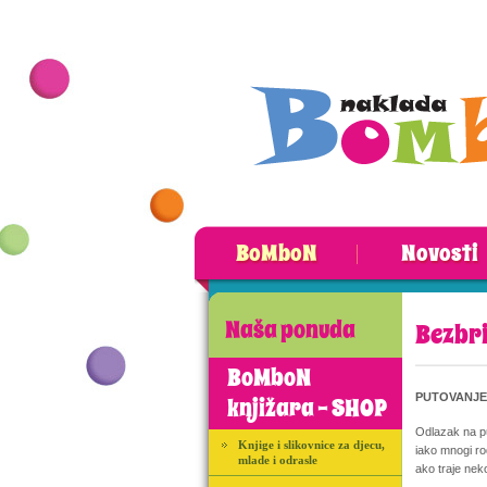
BoMboN
Novosti
Naša ponuda
Bezbri
BoMboN
PUTOVANJE
knjižara - SHOP
Odlazak na pu
Knjige i slikovnice za djecu,
iako mnogi ro
mlade i odrasle
ako traje neko