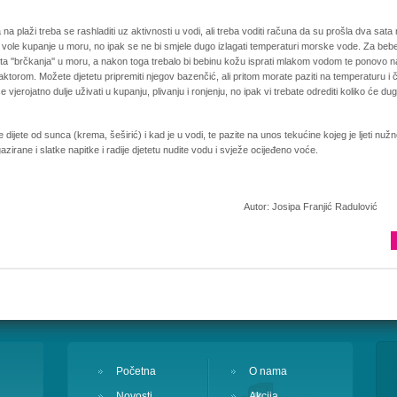
na plaži treba se rashladiti uz aktivnosti u vodi, ali treba voditi računa da su prošla dva sata
vole kupanje u moru, no ipak se ne bi smjele dugo izlagati temperaturi morske vode. Za bebe
ta ''brčkanja'' u moru, a nakon toga trebalo bi bebinu kožu isprati mlakom vodom te ponovo n
faktorom. Možete djetetu pripremiti njegov bazenčić, ali pritom morate paziti na temperaturu i 
će vjerojatno dulje uživati u kupanju, plivanju i ronjenju, no ipak vi trebate odrediti koliko će dugo
te dijete od sunca (krema, šeširić) i kad je u vodi, te pazite na unos tekućine kojeg je ljeti nuž
azirane i slatke napitke i radije djetetu nudite vodu i svježe ocijeđeno voće.
r: Josipa Franjić Radulović
Početna
O nama
Novosti
Akcija