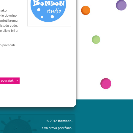
 nakon
 je dovoljno
anijeti kremu
čistoću vode.
 dijete biti u
no povećati.
povratak
© 2012
Bombon.
Sva prava pridržana.