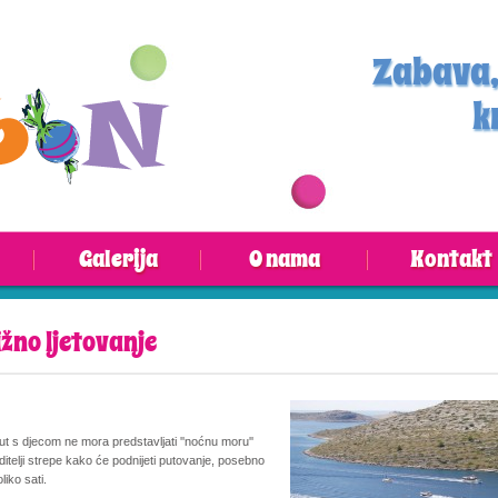
Zabava,
k
Galerija
O nama
Kontakt
žno ljetovanje
t s djecom ne mora predstavljati ''noćnu moru''
ditelji strepe kako će podnijeti putovanje, posebno
liko sati.