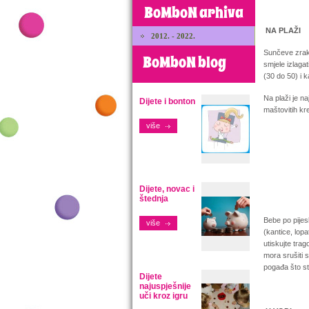
BoMboN arhiva
NA PLAŽI
2012. - 2022.
Sunčeve zrake
BoMboN blog
smjele izlaga
(30 do 50) i ka
Na plaži je na
Dijete i bonton
maštovitih kre
više
Dijete, novac i
štednja
Bebe po pijes
više
(kantice, lopa
utiskujte trag
mora srušiti s
pogađa što ste
Dijete
najuspješnije
uči kroz igru