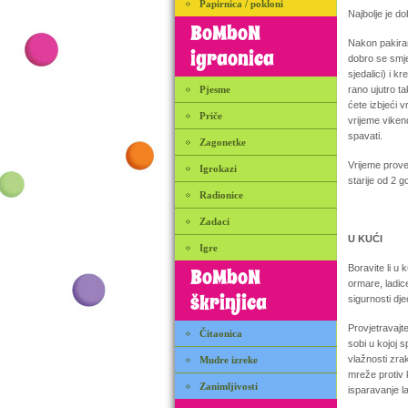
Papirnica / pokloni
Najbolje je dob
BoMboN
Nakon pakiran
igraonica
dobro se smjes
sjedalici) i k
Pjesme
rano ujutro t
ćete izbjeći 
Priče
vrijeme viken
spavati.
Zagonetke
Vrijeme proved
Igrokazi
starije od 2 g
Radionice
Zadaci
U KUĆI
Igre
Boravite li u 
BoMboN
ormare, ladice
škrinjica
sigurnosti dje
Provjetravajt
Čitaonica
sobi u kojoj s
vlažnosti zra
Mudre izreke
mreže protiv 
Zanimljivosti
isparavanje l