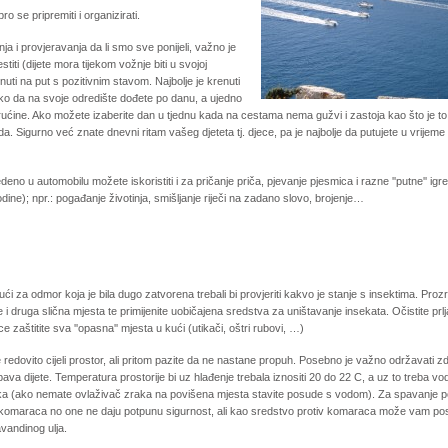
ro se pripremiti i organizirati.
ja i provjeravanja da li smo sve ponijeli, važno je
titi (dijete mora tijekom vožnje biti u svojoj
renuti na put s pozitivnim stavom. Najbolje je krenuti
ako da na svoje odredište dođete po danu, a ujedno
vrućine. Ako možete izaberite dan u tjednu kada na cestama nema gužvi i zastoja kao što je t
da. Sigurno već znate dnevni ritam vašeg djeteta tj. djece, pa je najbolje da putujete u vrijeme
eno u automobilu možete iskoristiti i za pričanje priča, pjevanje pjesmica i razne ''putne'' igre 
odine); npr.: pogađanje životinja, smišljanje riječi na zadano slovo, brojenje…
kući za odmor koja je bila dugo zatvorena trebali bi provjeriti kakvo je stanje s insektima. Proz
 i druga slična mjesta te primijenite uobičajena sredstva za uništavanje insekata. Očistite prlj
ce zaštitite sva ''opasna'' mjesta u kući (utikači, oštri rubovi, …)
e redovito cijeli prostor, ali pritom pazite da ne nastane propuh. Posebno je važno održavati z
pava dijete. Temperatura prostorije bi uz hlađenje trebala iznositi 20 do 22 C, a uz to treba vod
ka (ako nemate ovlaživač zraka na povišena mjesta stavite posude s vodom). Za spavanje p
komaraca no one ne daju potpunu sigurnost, ali kao sredstvo protiv komaraca može vam poslu
avandinog ulja.