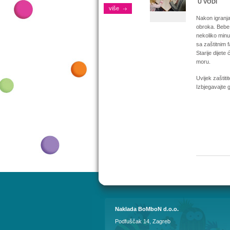
U VODI
više
Nakon igranja 
obroka. Bebe 
nekoliko minu
sa zaštitnim 
Starije dijete 
moru.
Uvijek zaštiti
Izbjegavajte g
Auto
Naklada BoMboN d.o.o.
Podfuščak 14, Zagreb