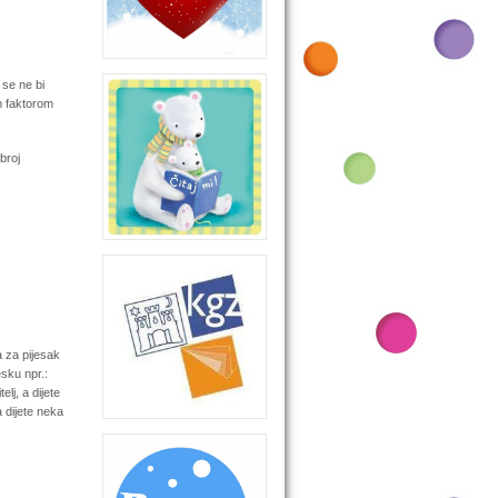
 se ne bi
m faktorom
broj
a za pijesak
esku npr.:
lj, a dijete
a dijete neka