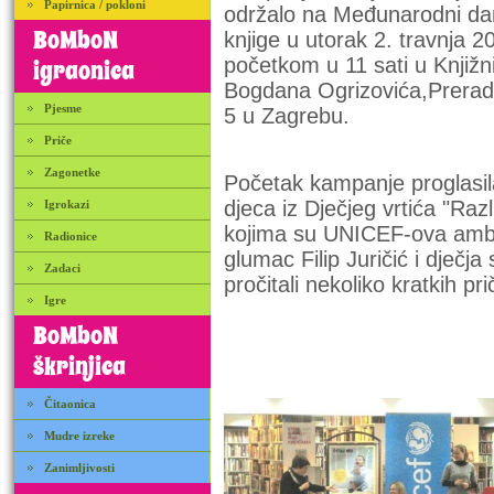
Papirnica / pokloni
održalo na Međunarodni da
BoMboN
knjige u utorak 2. travnja 2
početkom u 11 sati u Knjižni
igraonica
Bogdana Ogrizovića,
Prerad
Pjesme
5 u Zagrebu.
Priče
Zagonetke
Početak kampanje proglasil
djeca iz Dječjeg vrtića "Razl
Igrokazi
kojima su UNICEF-ova amba
Radionice
glumac Filip Juričić i dječja
Zadaci
pročitali nekoliko kratkih pri
Igre
BoMboN
škrinjica
Čitaonica
Mudre izreke
Zanimljivosti