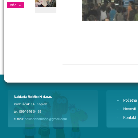
više
Naklada BoMboN d.o.o.
Početna
Podfuščak 14, Zagreb
Novosti
tel: 099/ 646 04 85
Kontakt
e-mail:
nakladabombon@gmail.com