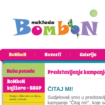
BoMboN
Novosti
Galerija
Naša ponuda
Predstavljanje kampanje 
BoMboN
knjižara - SHOP
ČITAJ MI!
Knjige i slikovnice za djecu,
Sudjelovali smo u predstavl
mlade i odrasle
kampanje "Čitaj mi!", koje s