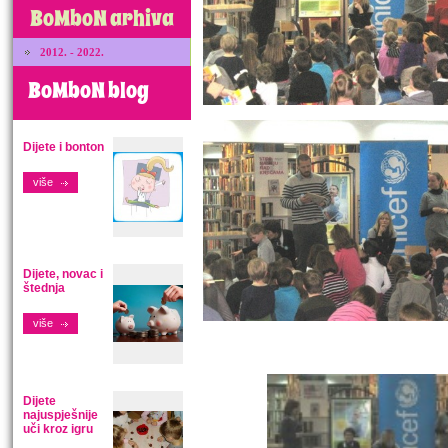
BoMboN arhiva
2012. - 2022.
BoMboN blog
Dijete i bonton
više
Dijete, novac i
štednja
više
Dijete
najuspješnije
uči kroz igru