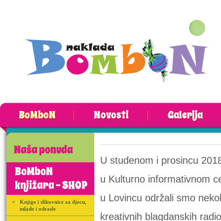
BoMboN
Novosti
Galerija
Naša ponuda
U studenom i prosincu 201
BoMboN
u Kulturno informativnom c
knjižara - SHOP
u Lovincu održali smo nekol
Knjige i slikovnice za djecu,
mlade i odrasle
kreativnih blagdanskih radi