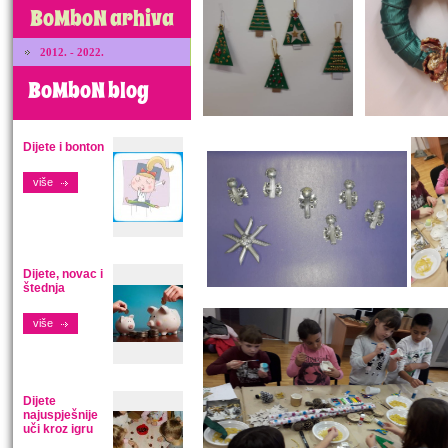
BoMboN arhiva
2012. - 2022.
BoMboN blog
Dijete i bonton
više
Dijete, novac i
štednja
više
Dijete
najuspješnije
uči kroz igru