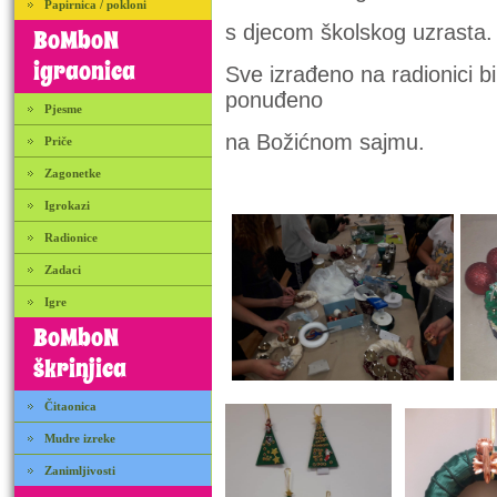
Papirnica / pokloni
s djecom školskog uzrasta.
BoMboN
igraonica
Sve izrađeno na radionici bi
ponuđeno
Pjesme
na Božićnom sajmu.
Priče
Zagonetke
Igrokazi
Radionice
Zadaci
Igre
BoMboN
škrinjica
Čitaonica
Mudre izreke
Zanimljivosti