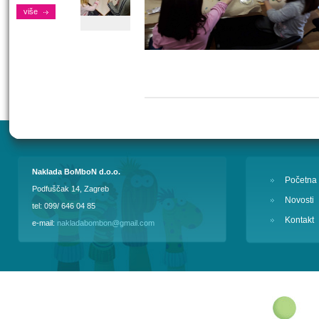
više
Naklada BoMboN d.o.o.
Početna
Podfuščak 14, Zagreb
Novosti
tel: 099/ 646 04 85
Kontakt
e-mail:
nakladabombon@gmail.com