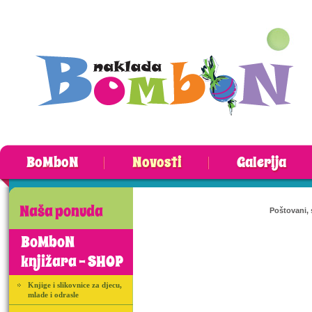
BoMboN
Novosti
Galerija
Naša ponuda
Poštovani, 
BoMboN
knjižara - SHOP
Knjige i slikovnice za djecu,
mlade i odrasle