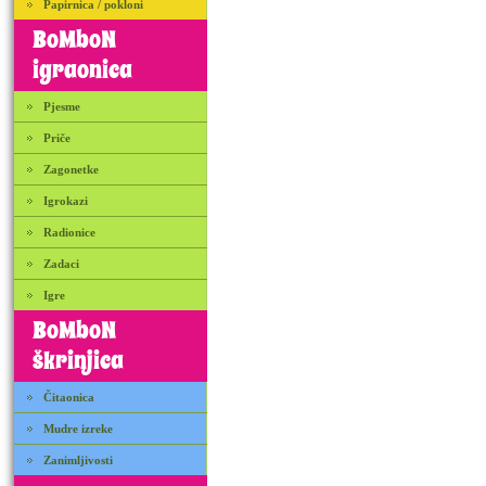
Papirnica / pokloni
BoMboN
igraonica
Pjesme
Priče
Zagonetke
Igrokazi
Radionice
Zadaci
Igre
BoMboN
škrinjica
Čitaonica
Mudre izreke
Zanimljivosti