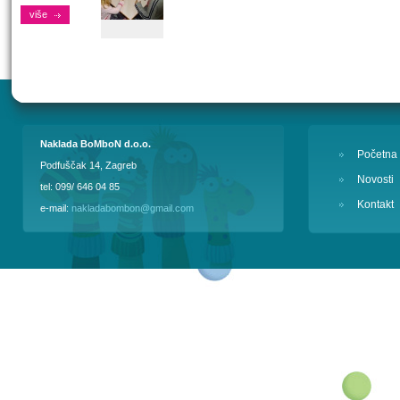
više
Naklada BoMboN d.o.o.
Početna
Podfuščak 14, Zagreb
Novosti
tel: 099/ 646 04 85
Kontakt
e-mail:
nakladabombon@gmail.com