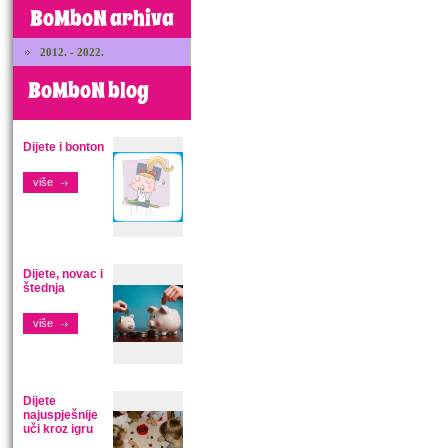
BoMboN arhiva
2012. - 2022.
BoMboN blog
Dijete i bonton
više
Dijete, novac i
štednja
više
Dijete
najuspješnije
uči kroz igru